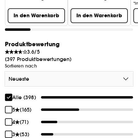
*I
In den Warenkorb
In den Warenkorb
Produktbewertung
3.6/5
(397 Produktbewertungen)
Sortieren nach
Neueste
Alle (398)
5
(165)
4
(71)
3
(53)