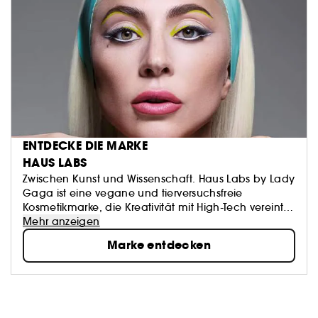
ENTDECKE DIE MARKE
HAUS LABS
Zwischen Kunst und Wissenschaft. Haus Labs by Lady
Gaga ist eine vegane und tierversuchsfreie
Kosmetikmarke, die Kreativität mit High-Tech vereint,
um leistungsstarkes Make-up für alle Menschen zu
Mehr anzeigen
bieten.
Marke entdecken