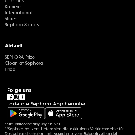
Über uns
Karriere
International
Stores
Sephora Stands
Aktuell
SEPHORA Prize
Clean at Sephora
Pride
Folge uns
Lade die Sephora App herunter
*Alle Aktionsbedingungen
hier
Zusätzlich Erwähnungen
**Sephora hat vom Lieferanten die exklusiven Vertriebsrechte für
Deutschland erhalten, mit Ausnahme vom Reiseeinzelhandel