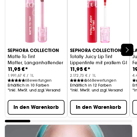
SEPHORA COLLECTION
SEPHORA COLLECTION
L
Matte To Tint
Totally Juicy Lip Tint
Ju
Matter, Langanhaltender Lip Tint
Lippentinte mit prallem Glanz
Fe
11,95 €*
11,95 €*
1
1.991,67 € / 1L
2.172,73 € / 1L
4.
6
Bewertungen
66
Bewertungen
Erhältlich in 10 Farben
Erhältlich in 12 Farben
Er
*Inkl. MwSt. und zzgl.Versand
*Inkl. MwSt. und zzgl.Versand
*I
In den Warenkorb
In den Warenkorb