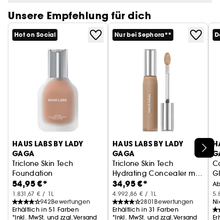
dank einer ultrafeinen und ultraleichten
Unsere Empfehlung für dich
Formulierung, die ihre volle Intensität behält.
Hot on Social
Nur bei Sephora**
D
Einfache Anwendung in 3 Schritten: Gut schütteln.
Eine dünne Schicht auf die leicht geöffneten
Lippen auftragen und 15 Sekunden lang
Berührung vermeiden, damit es fixiert wird. Glanz
den ganzen Tag.
HAUS LABS BY LADY
HAUS LABS BY LADY
H
GAGA
GAGA
G
Triclone Skin Tech
Triclone Skin Tech
C
Foundation
Hydrating Concealer mit
G
54,95 €*
34,95 €*
Mittlere Deckkraft mit fermentierter Arnika
fermentierter Arnika
Concealer
Bl
C
A
1.831,67 € / 1L
4.992,86 € / 1L
5.
942
Bewertungen
2801
Bewertungen
Ni
Erhältlich in 51 Farben
Erhältlich in 31 Farben
*Inkl. MwSt. und zzgl.Versand
*Inkl. MwSt. und zzgl.Versand
Er