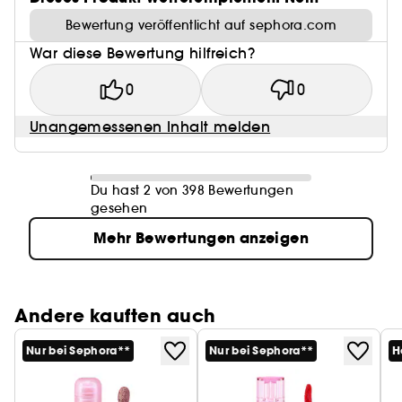
Bewertung veröffentlicht auf sephora.com
War diese Bewertung hilfreich?
0
0
Unangemessenen Inhalt melden
Du hast 2 von 398 Bewertungen
gesehen
Mehr Bewertungen anzeigen
Andere kauften auch
Nur bei Sephora**
Nur bei Sephora**
H