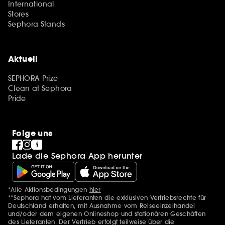
International
Stores
Sephora Stands
Aktuell
SEPHORA Prize
Clean at Sephora
Pride
Folge uns
Lade die Sephora App herunter
*Alle Aktionsbedingungen
hier
Zusätzlich Erwähnungen
**Sephora hat vom Lieferanten die exklusiven Vertriebsrechte für
Deutschland erhalten, mit Ausnahme vom Reiseeinzelhandel
und/oder dem eigenen Onlineshop und stationären Geschäften
des Lieferanten. Der Vertrieb erfolgt teilweise über die