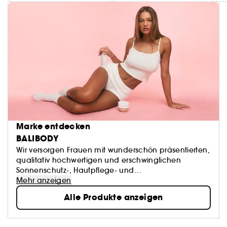
Marke entdecken
BALIBODY
Wir versorgen Frauen mit wunderschön präsentierten,
qualitativ hochwertigen und erschwinglichen
Sonnenschutz-, Hautpflege- und
Selbstbräunungsprodukten.
Mehr anzeigen
Wir sind stolz darauf, in Australien hergestellte
Alle Produkte anzeigen
Produkte anbieten zu können, die reich an
natürlichen, aktiven und feuchtigkeitsspendenden
Inhaltsstoffen sind.