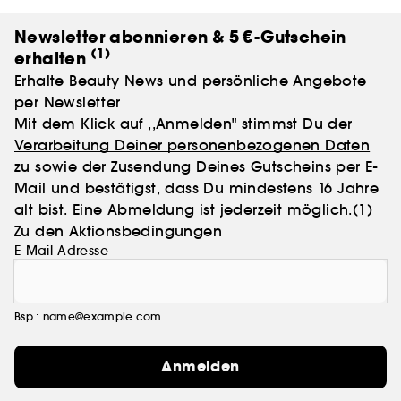
Unser Ziel bei Bali Body ist es, dafür zu sorgen, dass
Du immer einen Sonnenstrahl mitnehmen kannst,
Newsletter abonnieren & 5 €-Gutschein
egal wann und wohin Du gehst. Bali Body, ein
(1)
erhalten
Konzentrat aus Sonnenschein in einer Flasche.
Erhalte Beauty News und persönliche Angebote
per Newsletter
Mit dem Klick auf ,,Anmelden" stimmst Du der
Verarbeitung Deiner personenbezogenen Daten
zu sowie der Zusendung Deines Gutscheins per E-
Mail und bestätigst, dass Du mindestens 16 Jahre
alt bist. Eine Abmeldung ist jederzeit möglich.
(1)
Zu den Aktionsbedingungen
E-Mail-Adresse
Bsp.: name@example.com
Anmelden