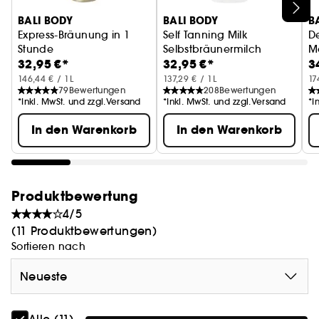
BALI BODY
BALI BODY
B
Express-Bräunung in 1
Self Tanning Milk
D
Stunde
Selbstbräunermilch
M
32,95 €*
32,95 €*
3
B
146,44 € / 1L
137,29 € / 1L
17
79
Bewertungen
208
Bewertungen
*Inkl. MwSt. und zzgl.Versand
*Inkl. MwSt. und zzgl.Versand
*I
In den Warenkorb
In den Warenkorb
Produktbewertung
4/5
(11 Produktbewertungen)
Sortieren nach
Neueste