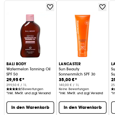
BALI BODY
LANCASTER
L
Watermelon Tanning Oil
Sun Beauty
S
SPF 50
Sonnenmilch SPF 30
S
29,95 €*
35,00 €*
2
Schutzendes Bräunungsöl
299,50 € / 1L
140,00 € / 1L
25
5
Bewertungen
Keine Bewertungen
*Inkl. MwSt. und zzgl.Versand
*Inkl. MwSt. und zzgl.Versand
*I
In den Warenkorb
In den Warenkorb