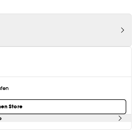
üfen
nen Store
e