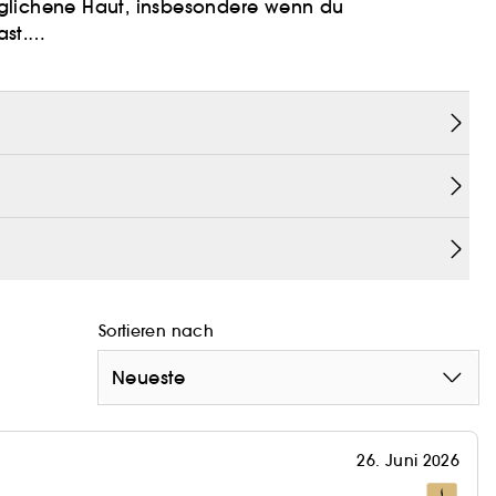
sgeglichene Haut, insbesondere wenn du
st.
rde speziell entwickelt, um Feuchtigkeit zu
gkeitscreme Byoma Blemish Control Moisturizer
nreinheiten beruhigt und das Erscheinungsbild von
Sortieren nach
Neueste
26. Juni 2026