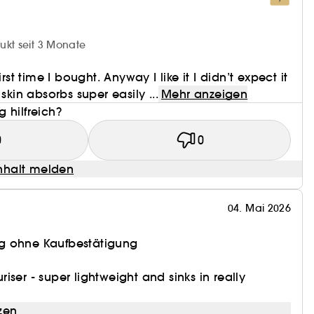
ukt seit 3 Monate
irst time I bought. Anyway I like it I didn’t expect it
 skin absorbs super easily ...
Mehr anzeigen
 hilfreich?
0
0
halt melden
04. Mai 2026
g ohne Kaufbestätigung
ser - super lightweight and sinks in really
zen