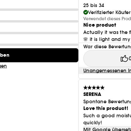
25 bis 34
Verifizierter Käufer
Verwendet dieses Prod
Nice product
Actually it was the f
🌸 it is light and my
War diese Bewertung
eben
gen
Unangemessenen In
SERENA
Spontane Bewertun
Love this product!
Such a good moisturi
quickly!
Mit Google überset