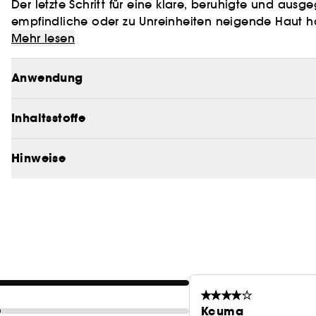
Der letzte Schritt für eine klare, beruhigte und au
empfindliche oder zu Unreinheiten neigende Haut ha
Diese ultra-leichte und ölfreie Feuchtigkeitscreme wu
Ergebnisse nach 4-wöchiger Anwendung der Feuchti
Mehr lesen
spenden, ohne zu beschweren, während sie aktive U
Aknemalen mildert.
Anwendung
Inhaltsstoffe
Hinweise
Kcuma