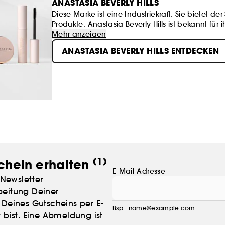
ANASTASIA BEVERLY HILLS
Diese Marke ist eine Industriekraft: Sie bietet 
Produkte. Anastasia Beverly Hills ist bekannt für
Augenkonturen und Farbpaletten - alles gescha
Mehr anzeigen
verbessern.
ANASTASIA BEVERLY HILLS ENTDECKEN
(1)
chein erhalten
E-Mail-Adresse
Newsletter
beitung Deiner
Deines Gutscheins per E-
Bsp.: name@example.com
 bist. Eine Abmeldung ist