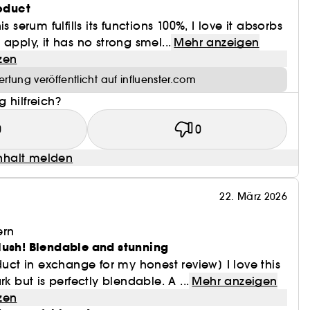
roduct
s serum fulfills its functions 100%, I love it absorbs
apply, it has no strong smel...
Mehr anzeigen
zen
rtung veröffentlicht auf influenster.com
 hilfreich?
0
0
halt melden
22. März 2026
ern
lush! Blendable and stunning
duct in exchange for my honest review] I love this
rk but is perfectly blendable. A ...
Mehr anzeigen
zen