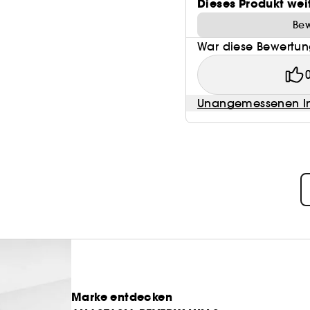
Dieses Produkt wei
Bew
War diese Bewertung
Unangemessenen In
Marke entdecken