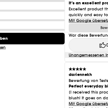
It's an excellent p
Excellent product thi
quickly and easy to 
Mit Google überset
Bewe
War diese Bewertung
eben
gen
Unangemessenen In
dariennekh
Bewertung von Test
Perfect everyday b
[I received this pro
blush! It goes on da
Mit Google überset