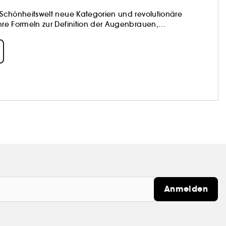
der Schönheitswelt neue Kategorien und revolutionäre
 ihre Formeln zur Definition der Augenbrauen,
ffen, um die Gesichtszüge neu zu definieren und zu
Anmelden