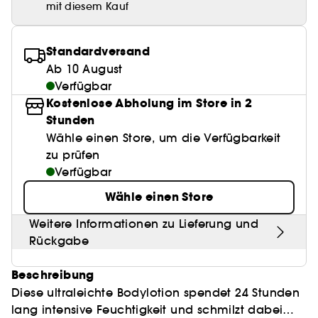
Anspitzer
mit diesem Kauf
BB & CC Cream
Lashes
Best Skin Ever Shade Finder
Parfums unter 50 €
High-Performance Haarpflege
Clean Make-up
Sensible Haut
Locken Definition
Alles anzeigen
Make-up Trends
Pflege Trends
Kopfhautpeeling
Pinzette
Aquatischer Duft
Nagelknipser
Paletten
Eyeliner
Duft Layering
Hair Styling
Clean Gesichtspflege
Rötungen
Feuchtigkeit
Standardversand
Make-up
Holziger Duft
Alles anzeigen
Alles anzeigen
Mattierendes Papier
Ab 10 August
Parfum-Highlights
Hair back to School
Clean Parfum
Pigmentflecken
Sonnenschutz
Hautpflege
Verfügbar
Würziger Duft
Make it last
Skincare meets Makeup
Kostenlose Abholung im Store in 2
Duft Neuheiten
Kopfhautpflege
Clean Haarpflege
Poren
Glanz & Glättung
Stunden
Skincare meets Makeup
Skin Longevity
Wähle einen Store, um die Verfügbarkeit
Düfte der Saison
Haarpflege unter 25€
Gefärbtes Haar
zu prüfen
Make-up Routine
Self-Care Moment
Haarpflege Beststeller
Verfügbar
Make-up Must-haves
Hol dir den Glow!
Wähle einen Store
Find your favourite finish
Hautpflege unter 30 €
Weitere Informationen zu Lieferung und
Rückgabe
Instant Lip Love
Clinical Skincare
Beschreibung
Diese ultraleichte Bodylotion spendet 24 Stunden
lang intensive Feuchtigkeit und schmilzt dabei