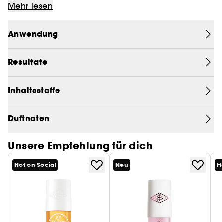
zart auf der Haut. Ihre luftige Formel zieht sofort
Mehr lesen
ein, ohne zu kleben und macht die Haut weich,
glatt und perfekt hydratisiert, ohne ein schweres
Anwendung
Gefühl zu hinterlassen.
Resultate
Formuliert mit einer Mischung aus sieben
Hyaluronsäuren, um der Haut tiefenwirksame
Feuchtigkeit zu spenden und sie aufzupolstern.
Inhaltsstoffe
Außerdem ist sie angereichert mit brasilianischem
Zuckerrohr, das die Feuchtigkeitsversorgung der
Duftnoten
Hautoberfläche aktiviert, ohne zu beschweren.
Einfach ideal nach dem Duschen, vor dem
Unsere Empfehlung für dich
Ausgehen oder wann immer deine Haut
Geschmeidigkeit benötigt.
Hot on Social
Neu
H
Sie duftet zart nach Cheirosa 62™, einem warmen
und unwiderstehlichen Duft mit Noten von
Pistazie, Salzkaramell und Vanille.