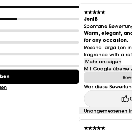
JeniB
Spontane Bewertun
Warm, elegant, and
for any occasion.
Reseña larga (en in
fragrance with a ref
Mehr anzeigen
Mit Google überset
eben
Bewe
War diese Bewertung
gen
Unangemessenen In