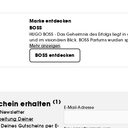
Marke entdecken
BOSS
HUGO BOSS - Das Geheimnis des Erfolgs liegt in 
und im visionären Blick. BOSS Parfums wurden spe
Mannes und der BOSS Frau widerzuspiegeln, mit 
Mehr anzeigen
Parfums, die darauf zugeschnitten sind, das Au
BOSS entdecken
und den modernen Lebensstil zu ergänzen. HUGO
ausgefallene, urbane Einstellung steht. Die Mark
traditionellen Schneiderei und verbindet klassi
die sich auch in den HUGO Parfums widerspiege
(1)
chein erhalten
E-Mail-Adresse
Newsletter
beitung Deiner
Deines Gutscheins per E-