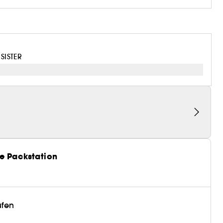
SISTER
e Packstation
üfen