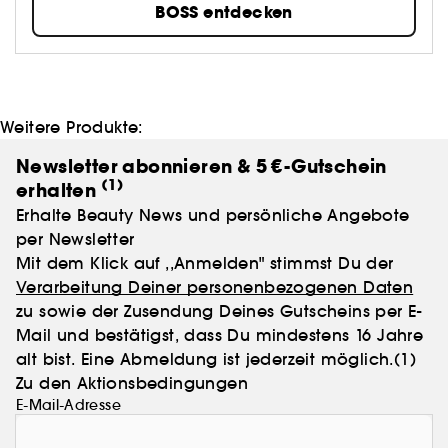
BOSS entdecken
mit einer Reihe von raffinierten und zeitgenössischen
Parfums, die darauf zugeschnitten sind, das
Auftreten des Trägers und der Trägerin zu
vervollkommnen und den modernen Lebensstil zu
ergänzen. HUGO ist eine Modemarke, die für
progressive Looks und eine ausgefallene, urbane
Weitere Produkte:
Einstellung steht. Die Marke verbindet diese
Qualitäten mit ihren Wurzeln in der traditionellen
Newsletter abonnieren & 5 €-Gutschein
Schneiderei und verbindet klassische Modekunst mit
(1)
erhalten
frischen Formen und kreativen Details, die sich auch
Erhalte Beauty News und persönliche Angebote
in den HUGO Parfums widerspiegeln.
per Newsletter
Mit dem Klick auf ,,Anmelden" stimmst Du der
Verarbeitung Deiner personenbezogenen Daten
zu sowie der Zusendung Deines Gutscheins per E-
Mail und bestätigst, dass Du mindestens 16 Jahre
alt bist. Eine Abmeldung ist jederzeit möglich.
(1)
Zu den Aktionsbedingungen
E-Mail-Adresse