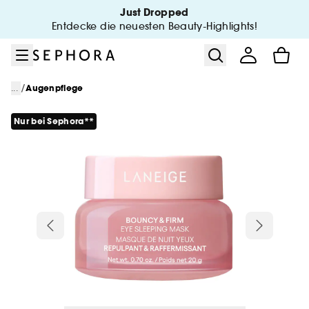
Zum Menü
Zum Hauptinhalt
Zur Fußzeile
Just Dropped
Entdecke die neuesten Beauty-Highlights!
/
...
Augenpflege
Nur bei Sephora**