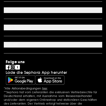
FAQ
Kontakt
Dein Sephora
Lieferservices
Retoure & Rückerstattung
Mein Konto
Zahlungsmethoden
Sephora Unlimited
Über Sephora
Geschenkkarte
Cookie Einstellungen
Über uns
Karriere
Aktuell
International
Stores
SEPHORA Prize
Sephora Stands
Clean at Sephora
Folge uns
Pride
Lade die Sephora App herunter
*Alle Aktionsbedingungen
hier
Zusätzlich Erwähnungen
**Sephora hat vom Lieferanten die exklusiven Vertriebsrechte für
Deutschland erhalten, mit Ausnahme vom Reiseeinzelhandel
und/oder dem eigenen Onlineshop und stationären Geschäften
des Lieferanten. Der Vertrieb erfolgt teilweise über die