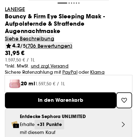
LANEIGE
Bouncy & Firm Eye Sleeping Mask -
Aufpolsternde & Straffende
Augennachtmaske
Siehe Beschreibung
4.2
/5
(706 Bewertungen)
31,95 €
1.597,50 € / 1L
*Inkl. MwSt.
und zzgl.Versand
Sichere Ratenzahlung mit
PayPal
oder
Klarna
20 ml
1.597,50 € / 1L
In den Warenkorb
Entdecke Sephora UNLIMITED
+31 Punkte
Erhalte
mit diesem Kauf