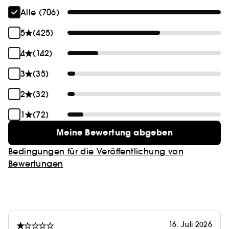
Falten und Fältchen zu verringern, um eine glatte
Alle (706)
und weiche Haut zu hinterlassen.
5
(425)
Nicht zu vergessen ist ebenfalls das Kollagen: Der
4
(142)
Gral der jugendlichen Haut. Unsere Augencreme
baut die Kollagenschichten der Haut wieder auf,
3
(35)
um die Elastizität und die Festigkeit der
2
(32)
empfindlichen Augenkonturen wiederherzustellen
und einen jungendlicheren und strahlenden Teint
1
(72)
zu gewährleisten.
Meine Bewertung abgeben
Warum also warten? Entdecke die Wirkung unserer
Bedingungen für die Veröffentlichung von
Aufpolsternden und Straffenden
Bewertungen
Augennachtmaske selbst und begrüße strahlende
festere und junger wirkende Augenkonturen. Teste
sie ab sofort und stelle den Unterschied selbst fest!
😉
16. Juli 2026