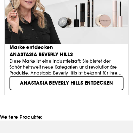
Marke entdecken
ANASTASIA BEVERLY HILLS
Diese Marke ist eine Industriekraft: Sie bietet der
Schönheitswelt neue Kategorien und revolutionäre
Produkte. Anastasia Beverly Hills ist bekannt für ihre
Formeln zur Definition der Augenbrauen,
ANASTASIA BEVERLY HILLS ENTDECKEN
Augenkonturen und Farbpaletten - alles geschaffen,
um die Gesichtszüge neu zu definieren und zu
verbessern.
Weitere Produkte: