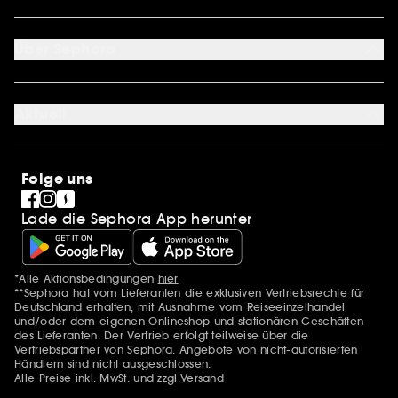
Retoure & Rückerstattung
Mein Konto
Zahlungsmethoden
Sephora Unlimited
Über Sephora
Geschenkkarte
Cookie Einstellungen
Über uns
Karriere
Aktuell
International
Stores
SEPHORA Prize
Sephora Stands
Clean at Sephora
Folge uns
Pride
Lade die Sephora App herunter
*Alle Aktionsbedingungen
hier
Zusätzlich Erwähnungen
**Sephora hat vom Lieferanten die exklusiven Vertriebsrechte für
Deutschland erhalten, mit Ausnahme vom Reiseeinzelhandel
und/oder dem eigenen Onlineshop und stationären Geschäften
des Lieferanten. Der Vertrieb erfolgt teilweise über die
Vertriebspartner von Sephora. Angebote von nicht-autorisierten
Händlern sind nicht ausgeschlossen.
Alle Preise inkl. MwSt. und zzgl.Versand