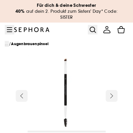
Zum Menü
Zum Hauptinhalt
Zur Fußzeile
Für dich & deine Schwester
40%
auf dein 2. Produkt zum Sisters' Day* Code:
SISTER
/
...
Augenbrauenpinsel