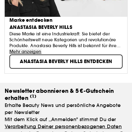
Marke entdecken
ANASTASIA BEVERLY HILLS
Diese Marke ist eine Industriekraft: Sie bietet der
Schönheitswelt neue Kategorien und revolutionäre
Produkte. Anastasia Beverly Hills ist bekannt für ihre
Formeln zur Definition der Augenbrauen,
Mehr anzeigen
Augenkonturen und Farbpaletten - alles geschaffen,
ANASTASIA BEVERLY HILLS ENTDECKEN
um die Gesichtszüge neu zu definieren und zu
verbessern.
Newsletter abonnieren & 5 €-Gutschein
(1)
erhalten
Erhalte Beauty News und persönliche Angebote
per Newsletter
Mit dem Klick auf ,,Anmelden" stimmst Du der
Verarbeitung Deiner personenbezogenen Daten