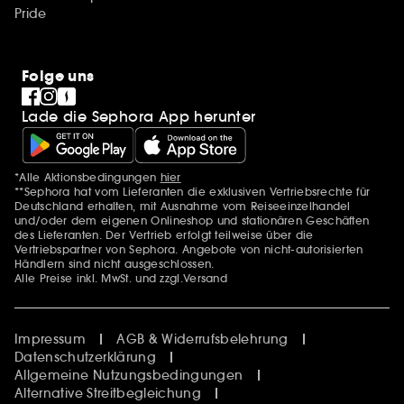
Pride
Folge uns
Lade die Sephora App herunter
*Alle Aktionsbedingungen
hier
Zusätzlich Erwähnungen
**Sephora hat vom Lieferanten die exklusiven Vertriebsrechte für
Deutschland erhalten, mit Ausnahme vom Reiseeinzelhandel
und/oder dem eigenen Onlineshop und stationären Geschäften
des Lieferanten. Der Vertrieb erfolgt teilweise über die
Vertriebspartner von Sephora. Angebote von nicht-autorisierten
Händlern sind nicht ausgeschlossen.
Alle Preise inkl. MwSt. und zzgl.Versand
Impressum
AGB & Widerrufsbelehrung
Datenschutzerklärung
Allgemeine Nutzungsbedingungen
Alternative Streitbegleichung