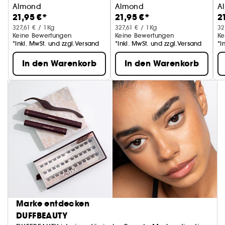
Almond
Almond
A
21,95 €*
21,95 €*
2
Instant Pro Press-on Manicure
Instant Pro Press-on Manicure
In
327,61 € / 1Kg
327,61 € / 1Kg
32
Keine Bewertungen
Keine Bewertungen
Ke
*Inkl. MwSt. und zzgl.Versand
*Inkl. MwSt. und zzgl.Versand
*I
In den Warenkorb
In den Warenkorb
Marke entdecken
DUFFBEAUTY