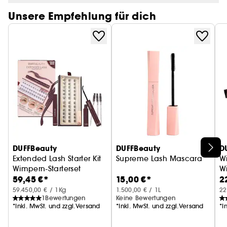
Unsere Empfehlung für dich
DUFFBeauty
DUFFBeauty
D
Extended Lash Starter Kit
Supreme Lash Mascara
W
Wimpern-Starterset
W
59,45 €*
15,00 €*
2
59.450,00 € / 1Kg
1.500,00 € / 1L
22
1
Bewertungen
Keine Bewertungen
*Inkl. MwSt. und zzgl.Versand
*Inkl. MwSt. und zzgl.Versand
*I