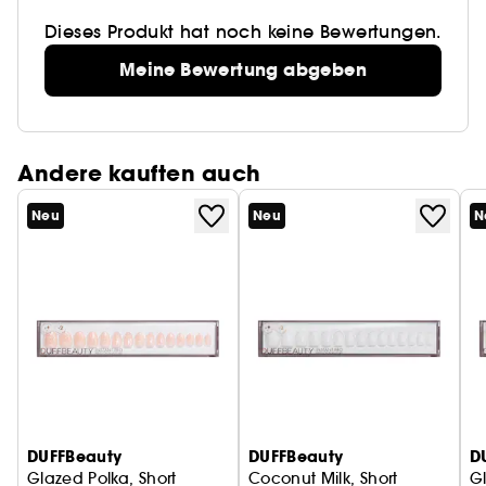
Dieses Produkt hat noch keine Bewertungen.
Meine Bewertung abgeben
Andere kauften auch
Neu
Neu
N
DUFFBeauty
DUFFBeauty
D
Glazed Polka, Short
Coconut Milk, Short
Gl