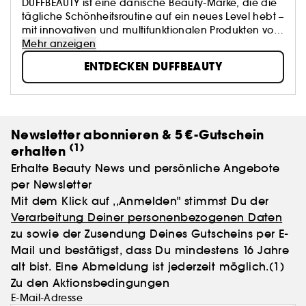
DUFFBEAUTY ist eine dänische Beauty-Marke, die die
tägliche Schönheitsroutine auf ein neues Level hebt –
mit innovativen und multifunktionalen Produkten von
höchster Qualität. Ihre sorgfältig entwickelten
Mehr anzeigen
Produkte bieten einen intuitiven Ansatz für Make-up,
ENTDECKEN DUFFBEAUTY
bei dem Benutzerfreundlichkeit und kompromisslose
Qualität Hand in Hand gehen.
Schönheit ist mehr als nur ein Aussehen – sie ist ein
Gefühl von Wohlbefinden und Selbstvertrauen.
DUFFBEAUTY kreiert Beauty-Produkte, die in kurzer Zeit
Newsletter abonnieren & 5 €-Gutschein
ein perfektes Ergebnis garantieren, sodass es einfach
(1)
erhalten
ist, einen hektischen Alltag mit einem durchdachten
Look zu kombinieren.
Erhalte Beauty News und persönliche Angebote
per Newsletter
Mit dem Klick auf ,,Anmelden" stimmst Du der
Verarbeitung Deiner personenbezogenen Daten
zu sowie der Zusendung Deines Gutscheins per E-
Mail und bestätigst, dass Du mindestens 16 Jahre
alt bist. Eine Abmeldung ist jederzeit möglich.
(1)
Zu den Aktionsbedingungen
E-Mail-Adresse