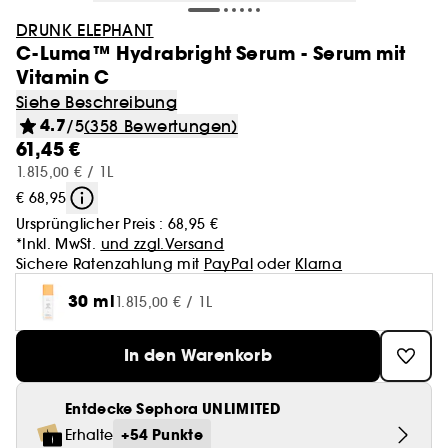
DRUNK ELEPHANT
C-Luma™ Hydrabright Serum - Serum mit
Vitamin C
Siehe Beschreibung
4.7
/5
(358 Bewertungen)
61,45 €
1.815,00 € / 1L
€ 68,95
Ursprünglicher Preis :
68,95 €
*Inkl. MwSt.
und zzgl.Versand
Sichere Ratenzahlung mit
PayPal
oder
Klarna
30 ml
1.815,00 € / 1L
In den Warenkorb
Entdecke Sephora UNLIMITED
+54 Punkte
Erhalte