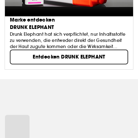
Marke entdecken
DRUNK ELEPHANT
Drunk Elephant hat sich verpflichtet, nur Inhaltsstoffe
zu verwenden, die entweder direkt der Gesundheit
der Haut zugute kommen oder die Wirksamkeit
unserer Formulierungen unterstützen. Deshalb legen
Entdecken DRUNK ELEPHANT
wir wert auf einen optimalen pH-Wert, auf
Formulierungen, die die Haut erkennt, auf
niedermolekulare Strukturen, die leicht einziehen und
von der Haut aufgenommen werden können, und
auf Power-Wirkstoffe, die den Säureschutzmantel der
Haut unterstützen und erhalten. All unsere Produkte
lassen sich leicht miteinander mixen - das
bezeichnen wir als "Hautpflege-Smoothie" - sodass
Deine Haut in ihren glücklichsten, gesündesten
Zustand zurückkehrt.