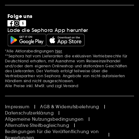
Stores
SEPHORA Prize
Sephora Stands
Clean at Sephora
Folge uns
Pride
Lade die Sephora App herunter
*Alle Aktionsbedingungen
hier
Zusätzlich Erwähnungen
**Sephora hat vom Lieferanten die exklusiven Vertriebsrechte für
Deutschland erhalten, mit Ausnahme vom Reiseeinzelhandel
und/oder dem eigenen Onlineshop und stationären Geschäften
des Lieferanten. Der Vertrieb erfolgt teilweise über die
Vertriebspartner von Sephora. Angebote von nicht-autorisierten
Händlern sind nicht ausgeschlossen.
Alle Preise inkl. MwSt. und zzgl.Versand
Impressum
AGB & Widerrufsbelehrung
Datenschutzerklärung
Allgemeine Nutzungsbedingungen
Alternative Streitbegleichung
Bedingungen für die Veröffentlichung von
Bewertungen