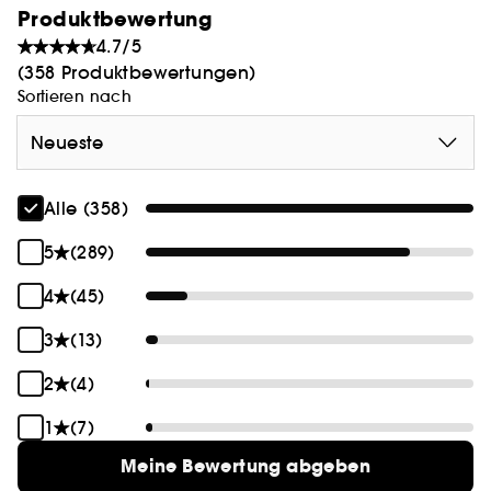
Produktbewertung
strahlenderen Teint verhelfen.
4.7/5
(358 Produktbewertungen)
Sortieren nach
Neueste
Alle (358)
5
(289)
4
(45)
3
(13)
2
(4)
1
(7)
Meine Bewertung abgeben