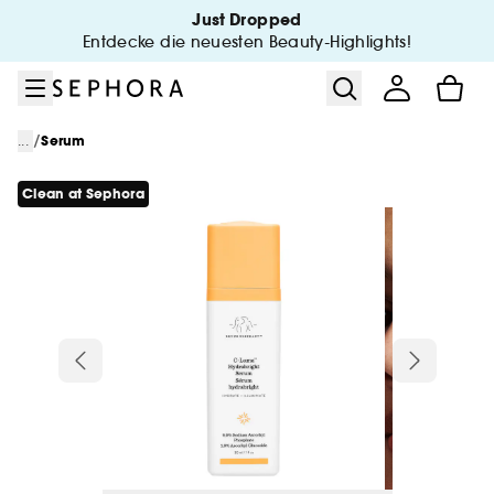
Zum Menü
Zum Hauptinhalt
Zur Fußzeile
Just Dropped
Entdecke die neuesten Beauty-Highlights!
/
...
Serum
Clean at Sephora