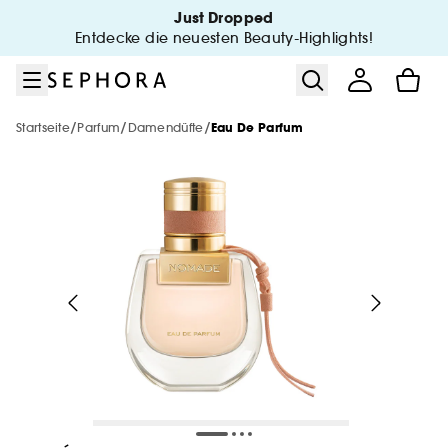
Zum Menü
Zum Hauptinhalt
Zur Fußzeile
Just Dropped
Sephora Collection
Neu & Trends
Sale & Deals
Make-up
Sommer
Gesicht
Marken
Parfum
Körper
Haare
Entdecke die neuesten Beauty-Highlights!
Alles anzeigen
Alles anzeigen
Alles anzeigen
Alles anzeigen
Alles anzeigen
Alles anzeigen
Alles anzeigen
Alles anzeigen
Alles anzeigen
Alles anzeigen
/
/
/
Startseite
Parfum
Damendüfte
Eau De Parfum
Sonnenschutz
Alle Neuheiten
Alle Marken von A - Z
Alle Sale Produkte
Sale
Sale
Star Ingredients
The Next BIG Thing
Sale
Alle Produkte
Alles anzeigen
Alles anzeigen
Alles anzeigen
Alles anzeigen
Beliebte Marken
After Sun
Neuheiten
Neuheiten
Sale
Haarpflege in 5 Minuten
Neuheiten
Sephora Collection
Neuheiten
Geschenk Deals🎁
Gesicht
Make-up
GISOU
Make-up Sale
Alles anzeigen
Selbstbräuner
Neue Marken
Nur bei Sephora**
Minis & Reisegrößen🧳
Minis & Reisegrößen🧳
Neuheiten
Sale
Minis & Reisegrößen🧳
Minis & Reisegrößen🧳
Körper
Gesicht
SUMMER FRIDAYS
Pflege Sale
Huda Beauty
Alles anzeigen
Alles anzeigen
Alles anzeigen
Minis
Make-up Sets
Hot Launches
Neue Marken
Make-up
Sets
Minis & Reisegrößen🧳
Neuheiten
Körper- und Badeset
Parfum
Parfum Sale
Charlotte Tilbury
Körper
Phlur
ONE/SIZE
Alles anzeigen
Alles anzeigen
Alles anzeigen
Alles anzeigen
Alles anzeigen
Looks
Teint
Parfum Sets
Bad
Pinsel und Schwamm
Korean & Japanese Skincare🩵
Minis & Reisegrößen🧳
Hot on Social Media🔥
SEPHORA Prize
Haare
Bis zu 30%
Rare Beauty
Gesicht
Kilian Paris
Makeup By Mario
Make-up
Teint Set
Kayali Boujee Kitty Caramel Milk 22
Phlur
Teint
Bis zu 50%
Alles anzeigen
Alles anzeigen
Alles anzeigen
Alles anzeigen
Alles anzeigen
Trends
Gesichtsreinigung
Damendüfte
Styling
Körperpflege
Trending Now
Gesichtspflege
Pinsel und Schwamm
Makeup By Mario
Westman Atelier
Tarte