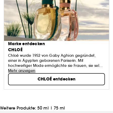
Marke entdecken
CHLOÉ
Chloé wurde 1952 von Gaby Aghion gegründet,
einer in Ägypten geborenen Pariserin. Mit
hochwertiger Mode ermöglichte sie Frauen, sie selbst
zu sein. Heute führt Chemena Kamali das Haus im
Mehr anzeigen
Sinne von weiblicher Freiheit und Ungezwungenheit.
CHLOÉ entdecken
Weitere Produkte:
50 ml
|
75 ml