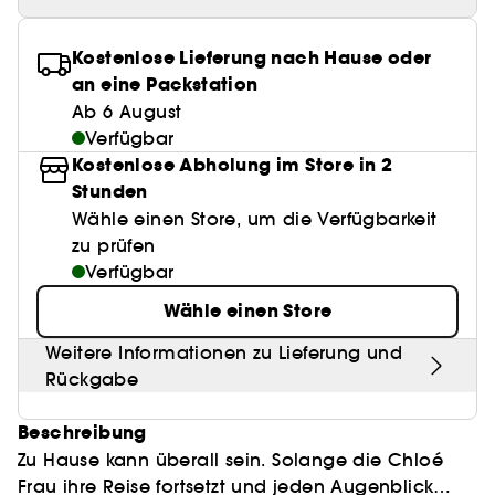
Anspitzer
Clean Gesichtspflege
BB & CC Cream
Lashes
Best Skin Ever Shade Finder
Parfums unter 50 €
High-Performance Haarpflege
Make-up
Sensible Haut
Locken Definition
Make-up Trends
Pflege Trends
Kopfhautpeeling
Pinzette
Aquatischer Duft
Nagelknipser
Clean Parfum
Kostenlose Lieferung nach Hause oder
Paletten
Eyeliner
Duft Layering
Hair Styling
Hautpflege
Rötungen
Feuchtigkeit
an eine Packstation
Holziger Duft
Alles anzeigen
Alles anzeigen
Mattierendes Papier
Clean Haarpflege
Ab 6 August
Parfum-Highlights
Hair back to School
Pigmentflecken
Sonnenschutz
Verfügbar
Würziger Duft
Make it last
Skincare meets Makeup
Kostenlose Abholung im Store in 2
Duft Neuheiten
Kopfhautpflege
Poren
Glanz & Glättung
Stunden
Skincare meets Makeup
Skin Longevity
Düfte der Saison
Haarpflege unter 25€
Wähle einen Store, um die Verfügbarkeit
Gefärbtes Haar
Make-up Routine
Self-Care Moment
zu prüfen
Haarpflege Beststeller
Verfügbar
Make-up Must-haves
Hol dir den Glow!
Wähle einen Store
Find your favourite finish
Hautpflege unter 30 €
Weitere Informationen zu Lieferung und
Rückgabe
Instant Lip Love
Clinical Skincare
Beschreibung
Zu Hause kann überall sein. Solange die Chloé
Frau ihre Reise fortsetzt und jeden Augenblick