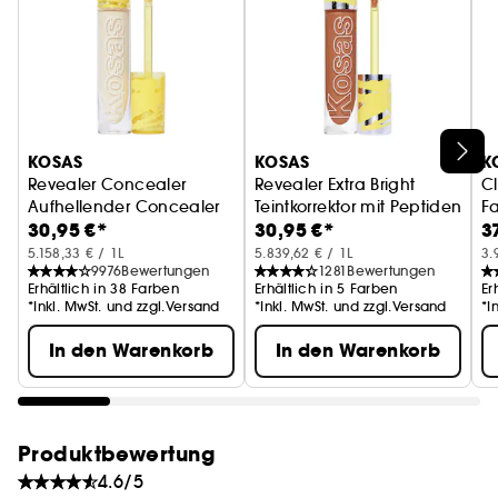
*Basierend auf einer klinischen Studie mit 33
Probanden, gemessen mit einem Corneometer*
und einer visuellen Bewertung** nach 4 Wochen
Cloud Set Airy
Anwendung von
.
KOSAS
KOSAS
K
Revealer Concealer
Revealer Extra Bright
C
Aufhellender Concealer
Teintkorrektor mit Peptiden
Fa
30,95 €*
30,95 €*
3
5.158,33 € / 1L
5.839,62 € / 1L
3.
9976
Bewertungen
1281
Bewertungen
Erhältlich in 38 Farben
Erhältlich in 5 Farben
Er
*Inkl. MwSt. und zzgl.Versand
*Inkl. MwSt. und zzgl.Versand
*I
In den Warenkorb
In den Warenkorb
Produktbewertung
4.6/5