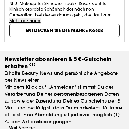
NEU: Makeup für Skincare-Freaks. Kosas steht für
klinisch erprobte Schönheit der nächsten
Generation, bei der es darum geht, die Haut zum
Vorschein zu bringen, ihr Ausdruck zu verleihen und
Mehr anzeigen
sich in ihr wohlzufühlen.
ENTDECKEN SIE DIE MARKE Kosas
Newsletter abonnieren & 5 €-Gutschein
(1)
erhalten
Erhalte Beauty News und persönliche Angebote
per Newsletter
Mit dem Klick auf ,,Anmelden" stimmst Du der
Verarbeitung Deiner personenbezogenen Daten
zu sowie der Zusendung Deines Gutscheins per E-
Mail und bestätigst, dass Du mindestens 16 Jahre
alt bist. Eine Abmeldung ist jederzeit möglich.
(1)
Zu den Aktionsbedingungen
E-Mail-Adresse