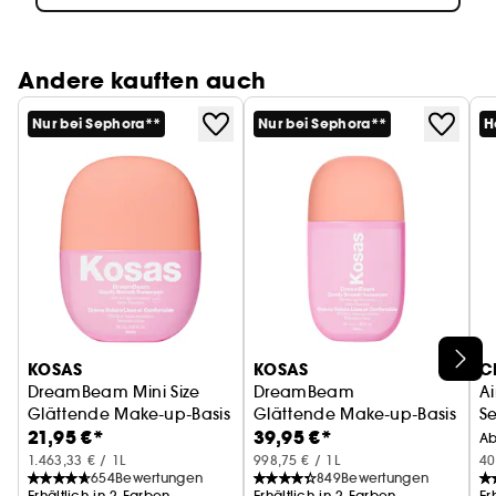
Andere kauften auch
Nur bei Sephora**
Nur bei Sephora**
H
KOSAS
KOSAS
C
DreamBeam Mini Size
DreamBeam
Ai
Glättende Make-up-Basis SPF 30
Glättende Make-up-Basis SPF 
Se
21,95 €*
39,95 €*
M
A
1.463,33 € / 1L
998,75 € / 1L
40
654
Bewertungen
849
Bewertungen
Erhältlich in 2 Farben
Erhältlich in 2 Farben
Er