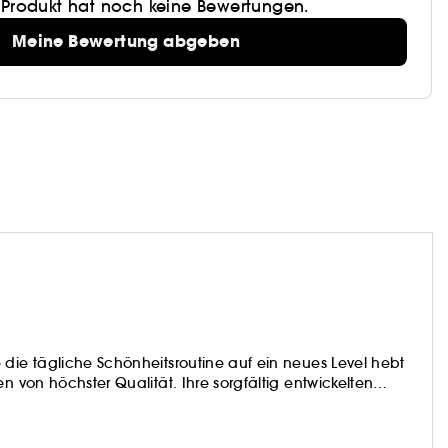
 Produkt hat noch keine Bewertungen.
Meine Bewertung abgeben
 die tägliche Schönheitsroutine auf ein neues Level hebt
n von höchster Qualität. Ihre sorgfältig entwickelten
ke-up, bei dem Benutzerfreundlichkeit und kompromisslose
t ein Gefühl von Wohlbefinden und Selbstvertrauen.