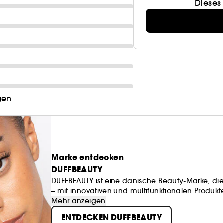
Dieses
gen
Marke entdecken
DUFFBEAUTY
DUFFBEAUTY ist eine dänische Beauty-Marke, die
– mit innovativen und multifunktionalen Produkte
Produkte bieten einen intuitiven Ansatz für Ma
Mehr anzeigen
Qualität Hand in Hand gehen.
ENTDECKEN DUFFBEAUTY
Schönheit ist mehr als nur ein Aussehen – sie is