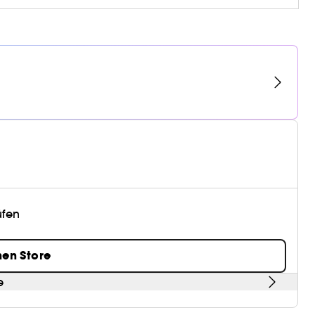
üfen
nen Store
e