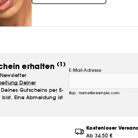
DUFFBEAUTY kreiert Beauty-Produkte, die in kurze
einfach ist, einen hektischen Alltag mit einem
(1)
chein erhalten
E-Mail-Adresse
Newsletter
beitung Deiner
Deines Gutscheins per E-
Bsp.: name@example.com
 bist. Eine Abmeldung ist
Kostenloser Versan
Ab 34.50 €