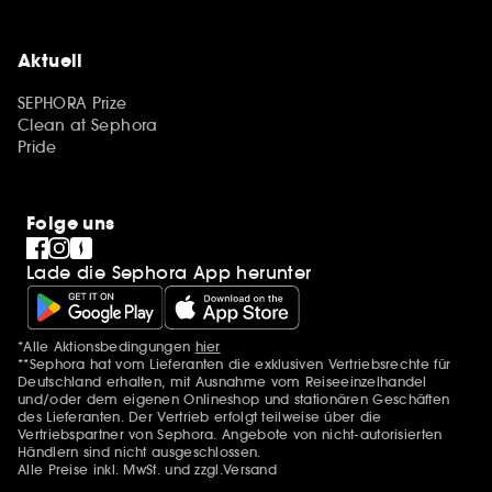
Aktuell
SEPHORA Prize
Clean at Sephora
Pride
Folge uns
Lade die Sephora App herunter
*Alle Aktionsbedingungen
hier
Zusätzlich Erwähnungen
**Sephora hat vom Lieferanten die exklusiven Vertriebsrechte für
Deutschland erhalten, mit Ausnahme vom Reiseeinzelhandel
und/oder dem eigenen Onlineshop und stationären Geschäften
des Lieferanten. Der Vertrieb erfolgt teilweise über die
Vertriebspartner von Sephora. Angebote von nicht-autorisierten
Händlern sind nicht ausgeschlossen.
Alle Preise inkl. MwSt. und zzgl.Versand