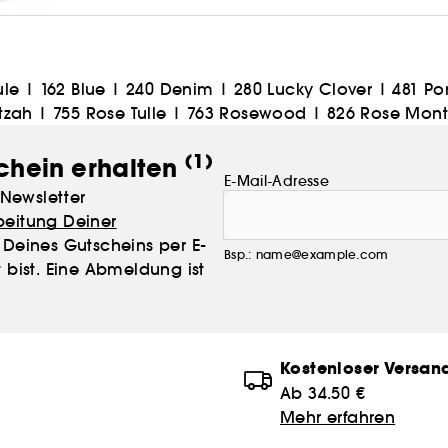
ule
|
162 Blue
|
240 Denim
|
280 Lucky Clover
|
481 P
tzah
|
755 Rose Tulle
|
763 Rosewood
|
826 Rose Mon
(1)
chein erhalten
E-Mail-Adresse
Newsletter
beitung Deiner
Deines Gutscheins per E-
Bsp.: name@example.com
 bist. Eine Abmeldung ist
Kostenloser Versan
Ab 34.50 €
Mehr erfahren