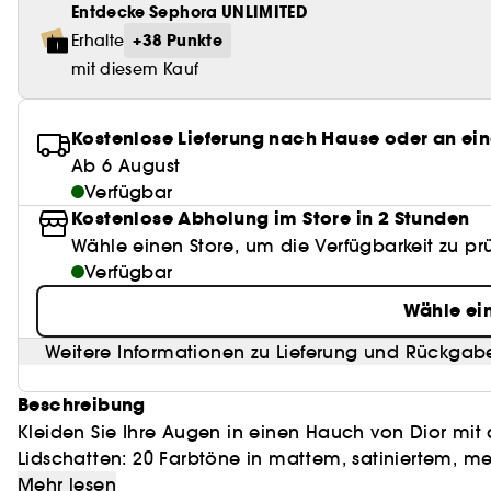
Entdecke Sephora UNLIMITED
+38 Punkte
Erhalte
mit diesem Kauf
Kostenlose Lieferung nach Hause oder an ein
Ab 6 August
Verfügbar
Kostenlose Abholung im Store in 2 Stunden
Wähle einen Store, um die Verfügbarkeit zu pr
Verfügbar
Wähle ei
Weitere Informationen zu Lieferung und Rückgab
Beschreibung
Kleiden Sie Ihre Augen in einen Hauch von Dior m
Lidschatten: 20 Farbtöne in mattem, satiniertem, me
Ergebnisse. Eine Vielfalt an Farben, die Ihnen das 
Die langanhaltende Lidschatten-Formel ist mit pfle
Mehr lesen