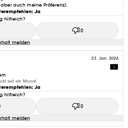
t aber auch meine Präferenz).
terempfehlen: Ja
 hilfreich?
1
0
halt melden
23. Jan. 2026
ern
ukt seit ein Monat
terempfehlen: Ja
 hilfreich?
0
0
halt melden