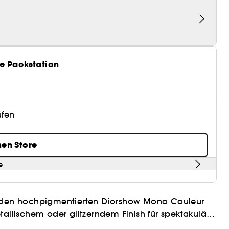
e Packstation
üfen
nen Store
e
it den hochpigmentierten Diorshow Mono Couleur
tallischem oder glitzerndem Finish für spektakuläre
Kreieren von Looks ermöglichen, welche Ihren
genden Inhaltsstoffen für eine angenehme Textur