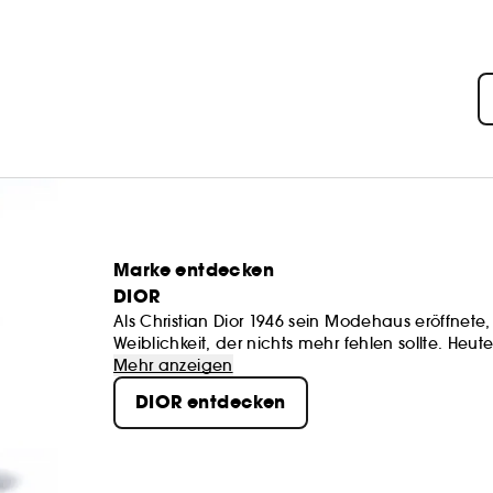
Marke entdecken
DIOR
Als Christian Dior 1946 sein Modehaus eröffnete,
Weiblichkeit, der nichts mehr fehlen sollte. Heut
Accessoires, Düfte und Lippenstifte sowie durc
Mehr anzeigen
Frauen, der sie Ausstrahlung und Modernität verl
DIOR entdecken