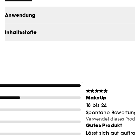
Wünschen entsprechen.
angereichert.
Anwendung
Das elegante, reisefreundliche Diorshow Mono Coule
inspiriertes Design mit einem silbernen CD als Versch
Inhaltsstoffe
ebenfalls in diesem Case enthalten.
MakeUp
18 bis 24
Spontane Bewertun
Verwendet dieses Prod
Gutes Produkt
Lässt sich gut auft