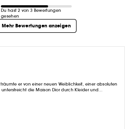
Du hast 2 von 3 Bewertungen
gesehen
Mehr Bewertungen anzeigen
 träumte er von einer neuen Weiblichkeit, einer absoluten
e unterstreicht die Maison Dior durch Kleider und
h eine höchst anspruchsvolle Hautpflege die Schönheit der
eiht.