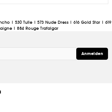
oncho
|
530 Tulle
|
573 Nude Dress
|
616 Gold Star
|
619
taigne
|
884 Rouge Trafalgar
Anmelden
d