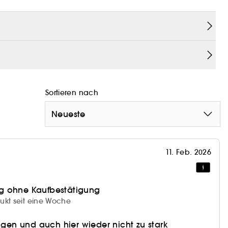
ur Case besticht durch sein vom Dior-Couture-Stil
luss. Ein Spiegel und ein Pinselapplikator sind
Sortieren nach
Neueste
11. Feb. 2026
g ohne Kaufbestätigung
ukt seit eine Woche
ragen und auch hier wieder nicht zu stark