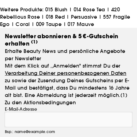
Ländern für Pflege- und Beautyprodukte steht, die
das Beste verbinden, was Wissenschaft und Natur zu
Weitere Produkte:
015 Blush
|
014 Rose Tea
|
420
bieten haben.
Rebellious Rose
|
018 Red
|
Persuasive
|
557 Fragile
Ego
|
Coral
|
009 Taupe
|
017 Mauve
Newsletter abonnieren & 5 €-Gutschein
(1)
erhalten
Erhalte Beauty News und persönliche Angebote
per Newsletter
Mit dem Klick auf ,,Anmelden" stimmst Du der
Verarbeitung Deiner personenbezogenen Daten
zu sowie der Zusendung Deines Gutscheins per E-
Mail und bestätigst, dass Du mindestens 16 Jahre
alt bist. Eine Abmeldung ist jederzeit möglich.
(1)
Zu den Aktionsbedingungen
E-Mail-Adresse
Bsp.: name@example.com