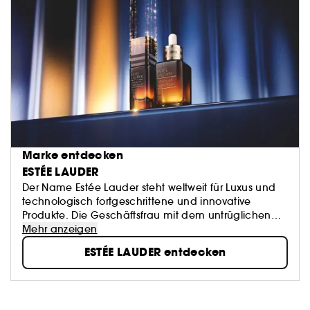
Marke entdecken
ESTÉE LAUDER
Der Name Estée Lauder steht weltweit für Luxus und
technologisch fortgeschrittene und innovative
Produkte. Die Geschäftsfrau mit dem untrüglichen
Gespür für Glamour gründete 1946 ihre eigene Firma
Mehr anzeigen
mit nur einem Töpfchen Hautcreme - und der Vision,
ESTÉE LAUDER entdecken
die verführerischste Seite einer jeden Frau zum
Vorschein zu bringen. Aus ihrem Traum wurde
Wirklichkeit und aus einem Töpfchen Creme ist ein
Unternehmen geworden, das heute in über 100