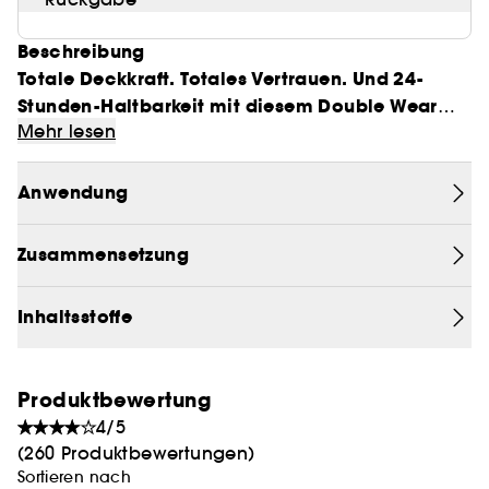
Beschreibung
Totale Deckkraft. Totales Vertrauen. Und 24-
Stunden-Haltbarkeit mit diesem Double Wear
Mehr lesen
Cover Makeup.
Dieses lang anhaltende, makellose Make-up mit
einem Pigmentanteil von fast 30 % deckt alles ab,
Anwendung
was Sie brauchen.
Zusammensetzung
Verwenden Sie es für Gesicht und Körper, um
Hautunreinheiten, Narben, Tattoos, Besenreiser,
Inhaltsstoffe
Sonnenflecken und andere
Hyperpigmentierungen abzudecken.
• Schutzt mit Lichtschutzfaktor 15 zvor
Produktbewertung
Sonnenstrahlen.
4/5
• Natürlich wirkend.
(260 Produktbewertungen)
• Wasserfest.
Sortieren nach