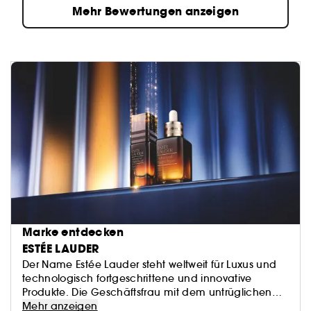
Mehr Bewertungen anzeigen
Marke entdecken
ESTÉE LAUDER
Der Name Estée Lauder steht weltweit für Luxus und
technologisch fortgeschrittene und innovative
Produkte. Die Geschäftsfrau mit dem untrüglichen
Gespür für Glamour gründete 1946 ihre eigene Firma
Mehr anzeigen