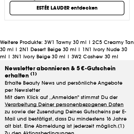
mit nur einem Töpfchen Hautcreme - und der Vision,
ESTÉE LAUDER entdecken
die verführerischste Seite einer jeden Frau zum
Vorschein zu bringen. Aus ihrem Traum wurde
Wirklichkeit und aus einem Töpfchen Creme ist ein
Unternehmen geworden, das heute in über 100
Ländern für Pflege- und Beautyprodukte steht, die
das Beste verbinden, was Wissenschaft und Natur zu
Weitere Produkte:
3W1 Tawny 30 ml
|
2C5 Creamy Tan
bieten haben.
30 ml
|
2N1 Desert Beige 30 ml
|
1N1 Ivory Nude 30
ml
|
3N1 Ivory Beige 30 ml
|
3W2 Cashew 30 ml
Newsletter abonnieren & 5 €-Gutschein
(1)
erhalten
Erhalte Beauty News und persönliche Angebote
per Newsletter
Mit dem Klick auf ,,Anmelden" stimmst Du der
Verarbeitung Deiner personenbezogenen Daten
zu sowie der Zusendung Deines Gutscheins per E-
Mail und bestätigst, dass Du mindestens 16 Jahre
alt bist. Eine Abmeldung ist jederzeit möglich.
(1)
Zu den Aktionsbedingungen