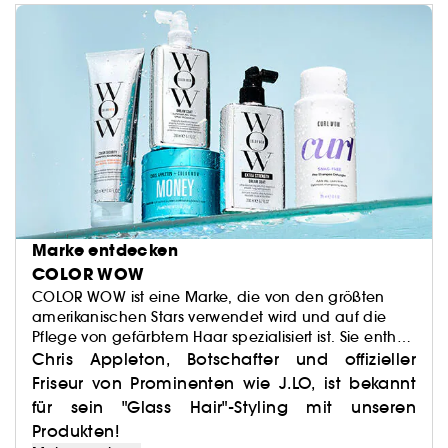
Marke entdecken
COLOR WOW
COLOR WOW ist eine Marke, die von den größten
amerikanischen Stars verwendet wird und auf die
Pflege von gefärbtem Haar spezialisiert ist. Sie enthält
60 Inhaltsstoffe, die die Farbe und Qualität des
Chris Appleton, Botschafter und offizieller
Haares verändern können.
Friseur von Prominenten wie J.LO, ist bekannt
für sein "Glass Hair"-Styling mit unseren
Produkten!