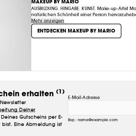
MAKEUP BY MARIO
AUSBILDUNG. HINGABE. KUNST. Make-up-Artist Mar
natürlichen Schönheit einer Person hervorzuheb
Innovation hat Mario eine weltweite Fangemei
Mehr anzeigen
up-Techniken des letzten Jahrzehnts gelehrt u
ENTDECKEN MAKEUP BY MARIO
(1)
chein erhalten
E-Mail-Adresse
Newsletter
beitung Deiner
Deines Gutscheins per E-
Bsp.: name@example.com
 bist. Eine Abmeldung ist