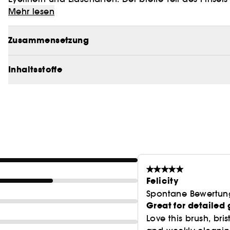
für detailliertes Auftragen und großzügige Schattier
Mehr lesen
Zusammensetzung
Inhaltsstoffe
Felicity
Spontane Bewertun
Great for detailed 
Love this brush, bri