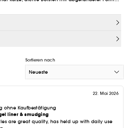
ungen.
Sortieren nach
Neueste
22. Mai 2026
g ohne Kaufbestätigung
gel liner & smudging
stles are great quality, has held up with daily use