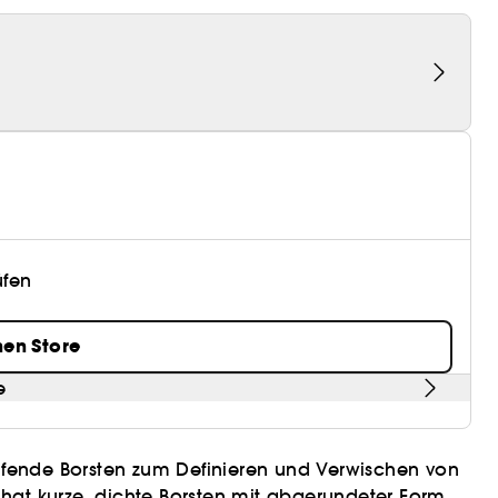
üfen
nen Store
e
aufende Borsten zum Definieren und Verwischen von
ls hat kurze, dichte Borsten mit abgerundeter Form