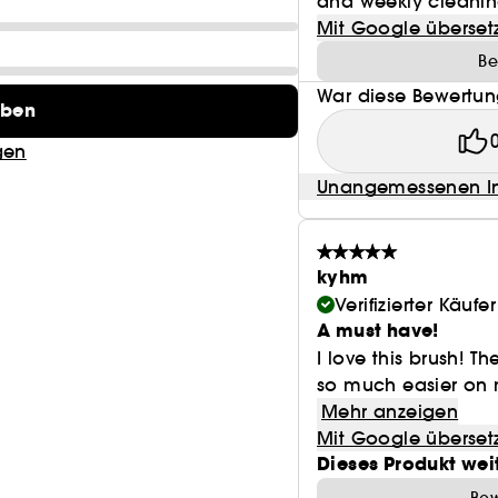
and weekly cleanin
Mit Google überset
Be
War diese Bewertung
eben
gen
Unangemessenen In
kyhm
Verifizierter Käufer
A must have!
I love this brush!
so much easier on m
Mehr anzeigen
Mit Google überset
Dieses Produkt wei