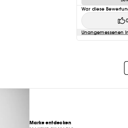
Bew
War diese Bewertung
Unangemessenen In
Marke entdecken