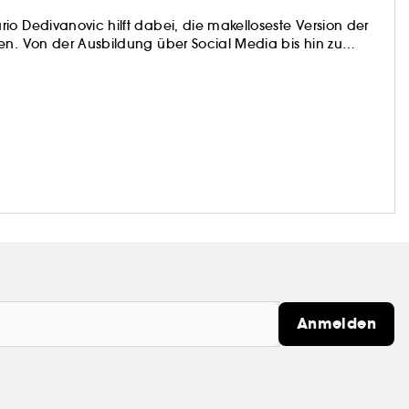
io Dedivanovic hilft dabei, die makelloseste Version der
en. Von der Ausbildung über Social Media bis hin zu
nde aufgebaut, indem er einige der bekanntesten Make-
nd populär gemacht hat.
Anmelden