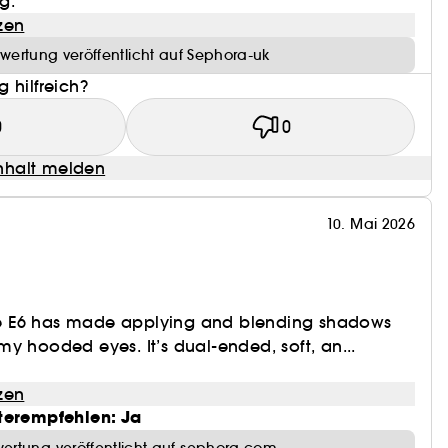
g.
zen
wertung veröffentlicht auf Sephora-uk
 hilfreich?
0
0
halt melden
10. Mai 2026
 The E6 has made applying and blending shadows
y hooded eyes. It’s dual-ended, soft, an...
zen
terempfehlen: Ja