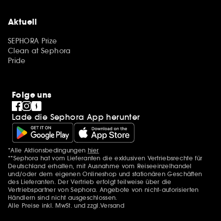
Aktuell
SEPHORA Prize
Clean at Sephora
Pride
Folge uns
Lade die Sephora App herunter
*Alle Aktionsbedingungen
hier
Zusätzlich Erwähnungen
**Sephora hat vom Lieferanten die exklusiven Vertriebsrechte für
Deutschland erhalten, mit Ausnahme vom Reiseeinzelhandel
und/oder dem eigenen Onlineshop und stationären Geschäften
des Lieferanten. Der Vertrieb erfolgt teilweise über die
Vertriebspartner von Sephora. Angebote von nicht-autorisierten
Händlern sind nicht ausgeschlossen.
Alle Preise inkl. MwSt. und zzgl.Versand