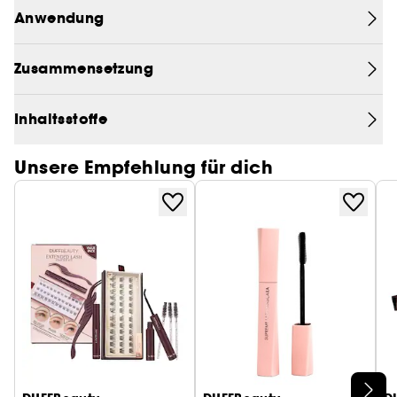
an.
Anwendung
Inklusive 3 Ersatzpolster.
Zusammensetzung
Inhaltsstoffe
Unsere Empfehlung für dich