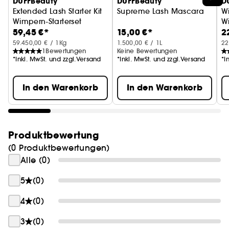
DUFFBeauty
DUFFBeauty
D
Extended Lash Starter Kit
Supreme Lash Mascara
W
Wimpern-Starterset
W
59,45 €*
15,00 €*
2
59.450,00 € / 1Kg
1.500,00 € / 1L
22
1
Bewertungen
Keine Bewertungen
*Inkl. MwSt. und zzgl.Versand
*Inkl. MwSt. und zzgl.Versand
*I
In den Warenkorb
In den Warenkorb
Produktbewertung
(0 Produktbewertungen)
Alle (0)
5
(0)
4
(0)
3
(0)