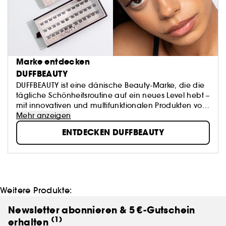
Marke entdecken
DUFFBEAUTY
DUFFBEAUTY ist eine dänische Beauty-Marke, die die
tägliche Schönheitsroutine auf ein neues Level hebt –
mit innovativen und multifunktionalen Produkten von
höchster Qualität. Ihre sorgfältig entwickelten
Mehr anzeigen
Produkte bieten einen intuitiven Ansatz für Make-up,
ENTDECKEN DUFFBEAUTY
bei dem Benutzerfreundlichkeit und kompromisslose
Qualität Hand in Hand gehen.
Schönheit ist mehr als nur ein Aussehen – sie ist ein
Gefühl von Wohlbefinden und Selbstvertrauen.
DUFFBEAUTY kreiert Beauty-Produkte, die in kurzer Zeit
ein perfektes Ergebnis garantieren, sodass es einfach
Weitere Produkte:
ist, einen hektischen Alltag mit einem durchdachten
Look zu kombinieren.
Newsletter abonnieren & 5 €-Gutschein
(1)
erhalten