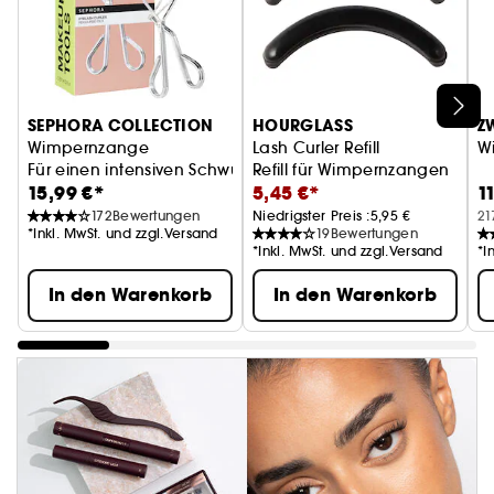
SEPHORA COLLECTION
HOURGLASS
Z
Wimpernzange
Lash Curler Refill
W
Für einen intensiven Schwung
Refill für Wimpernzangen
15,99 €*
5,45 €*
1
172
Bewertungen
Niedrigster Preis :
5,95 €
21
*Inkl. MwSt. und zzgl.Versand
19
Bewertungen
*Inkl. MwSt. und zzgl.Versand
*I
In den Warenkorb
In den Warenkorb