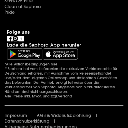
SEPHORA Prize
Clean at Sephora
Pride
Folge uns
Lade die Sephora App herunter
*Alle Aktionsbedingungen
hier
Zusätzlich Erwähnungen
**Sephora hat vom Lieferanten die exklusiven Vertriebsrechte für
Deutschland erhalten, mit Ausnahme vom Reiseeinzelhandel
und/oder dem eigenen Onlineshop und stationären Geschäften
des Lieferanten. Der Vertrieb erfolgt teilweise über die
Vertriebspartner von Sephora. Angebote von nicht-autorisierten
Händlern sind nicht ausgeschlossen.
Alle Preise inkl. MwSt. und zzgl.Versand
Impressum
AGB & Widerrufsbelehrung
Datenschutzerklärung
Allgemeine Nutzungsbedingungen