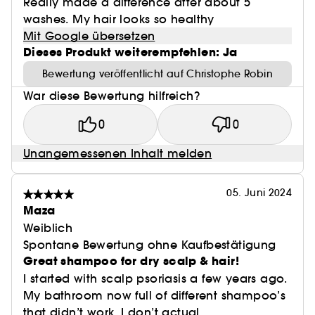
Really made a difference after about 5
washes. My hair looks so healthy
Mit Google übersetzen
Dieses Produkt weiterempfehlen: Ja
Bewertung veröffentlicht auf Christophe Robin
War diese Bewertung hilfreich?
0
0
Unangemessenen Inhalt melden
05. Juni 2024
Maza
Weiblich
Spontane Bewertung ohne Kaufbestätigung
Great shampoo for dry scalp & hair!
I started with scalp psoriasis a few years ago.
My bathroom now full of different shampoo’s
that didn’t work. I don’t actual...