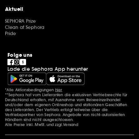
Aktuell
SEPHORA Prize
Clean at Sephora
Pride
Folge uns
Lade die Sephora App herunter
*Alle Aktionsbedingungen
hier
Zusätzlich Erwähnungen
**Sephora hat vom Lieferanten die exklusiven Vertriebsrechte für
Deutschland erhalten, mit Ausnahme vom Reiseeinzelhandel
und/oder dem eigenen Onlineshop und stationären Geschäften
des Lieferanten. Der Vertrieb erfolgt teilweise über die
Vertriebspartner von Sephora. Angebote von nicht-autorisierten
Händlern sind nicht ausgeschlossen.
Alle Preise inkl. MwSt. und zzgl.Versand