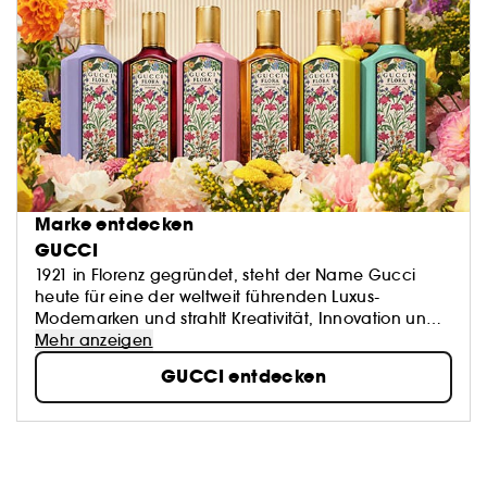
Marke entdecken
GUCCI
1921 in Florenz gegründet, steht der Name Gucci
heute für eine der weltweit führenden Luxus-
Modemarken und strahlt Kreativität, Innovation und
italienische Handwerkskunst aus. Die Marke Gucci
Mehr anzeigen
gehört zum französischen Luxusgüter-Konzern
GUCCI entdecken
KeringGroup, welcher weltweit Mode und
Accessoires vertreibt und in welchem eine Vielzahl
weiterer Luxus-, Sport- und Lifestyle-Marken vertreten
sind.