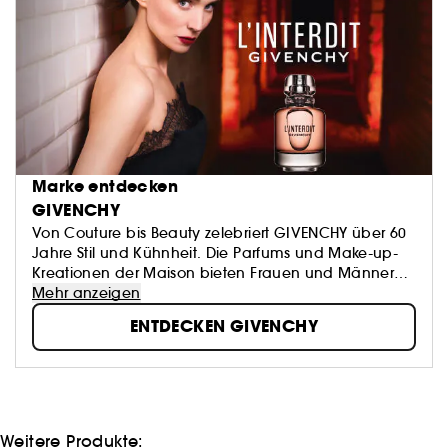
Marke entdecken
GIVENCHY
Von Couture bis Beauty zelebriert GIVENCHY über 60
Jahre Stil und Kühnheit. Die Parfums und Make-up-
Kreationen der Maison bieten Frauen und Männern
gewagte, innovative Kreationen, um sich immer
Mehr anzeigen
wieder neu zu erfinden. Zwischen Sinnlichkeit, Farbe
ENTDECKEN GIVENCHY
und Performance laden die zeitlosen Ikonen von
GIVENCHY dazu ein, die eigene Persönlichkeit zu
unterstreichen – magnetisch und unvergesslich.
GIVENCHY entfesselt Ihre unverwechselbare Eleganz.
Weitere Produkte: