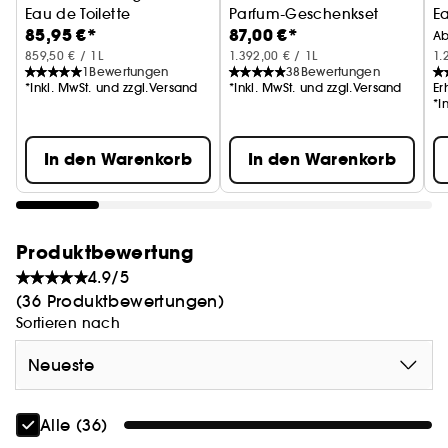
Eau de Toilette
Parfum-Geschenkset
E
85,95 €*
87,00 €*
A
859,50 € / 1L
1.392,00 € / 1L
1.
1
Bewertungen
38
Bewertungen
*Inkl. MwSt. und zzgl.Versand
*Inkl. MwSt. und zzgl.Versand
Er
*I
In den Warenkorb
In den Warenkorb
Produktbewertung
4.9/5
(36 Produktbewertungen)
Sortieren nach
Neueste
Alle (36)