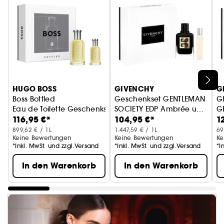
HUGO BOSS
GIVENCHY
G
Boss Bottled
Geschenkset GENTLEMAN
G
Eau de Toilette Geschenkset
SOCIETY EDP Ambrée und
G
116,95 €*
104,95 €*
1
Travel Spray
d
Tr
899,62 € / 1L
1.447,59 € / 1L
69
Keine Bewertungen
Keine Bewertungen
Ke
*Inkl. MwSt. und zzgl.Versand
*Inkl. MwSt. und zzgl.Versand
*I
In den Warenkorb
In den Warenkorb