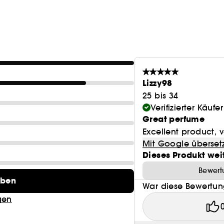
KRAFTVOLLE LEBENDIGKEIT
Die süßen, verführerischen Eigenschaften des Jasmin
Reichhaltig duftender Kakao und berauschende Ton
Good Girl zum Ausdruck, während Mandel und Kaffe
Lizzy98
25 bis 34
EINE VERFÜHRERISCHE PERSÖNLICHKEIT
Verifizierter Käufer
Great perfume
Der edle Stiletto-Flakon von Good Girl spiegelt die v
Excellent product, 
seine Silhouette inspiriert haben. Genieße den verfü
Mit Google überset
für immer mit dem umweltfreundlichen, nachfüllbar
Dieses Produkt wei
Bewertu
eben
War diese Bewertung
gen