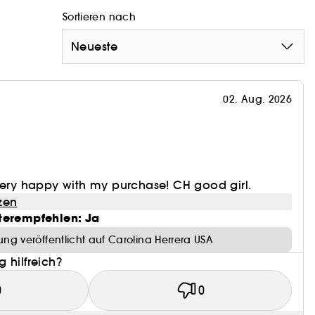
Sortieren nach
Neueste
s verleihen Good Girl eine strahlende Weiblichkeit.
kabohne bringen die geheimnisvolle Seite von
enoten für kühne Lebendigkeit sorgen.
02. Aug. 2026
erführerische Persönlichkeit der Frauen wider, die
very happy with my purchase! CH good girl.
hrerischen Duft unseres ikonischen Good Girl Duftes
zen
en Flakon.
terempfehlen: Ja
ng veröffentlicht auf Carolina Herrera USA
 hilfreich?
0
0