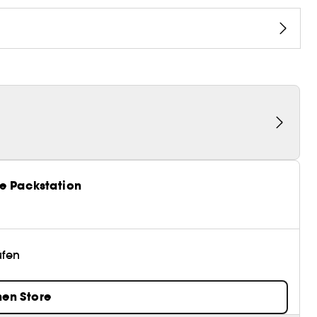
e Packstation
üfen
nen Store