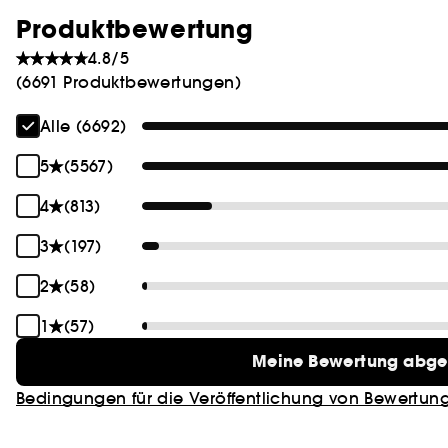
Produktbewertung
4.8/5
(6691 Produktbewertungen)
Alle (6692)
5
(5567)
4
(813)
3
(197)
2
(58)
1
(57)
Meine Bewertung abg
Bedingungen für die Veröffentlichung von Bewertun