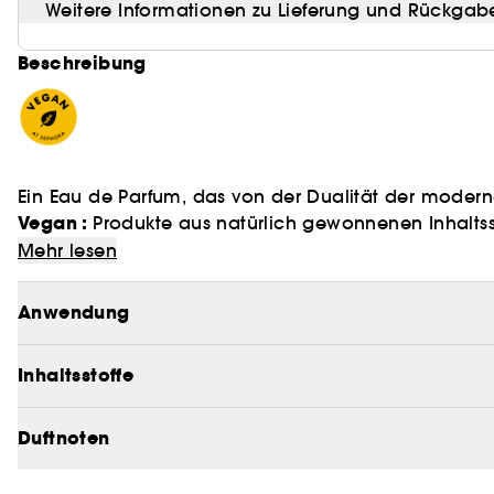
Weitere Informationen zu Lieferung und Rückgab
Beschreibung
Ein Eau de Parfum, das von der Dualität der modernen 
Vegan :
Produkte aus natürlich gewonnenen Inhaltss
DIE DUALITÄT DER MODERNEN FRAU
Mehr lesen
Geheimnisvoll und elegant zugleich, sind alle Augen
Anwendung
Eine kühne Mischung aus dunklen und hellen Kompone
gewagter und doch raffinierter Duft, der von Carolina
Inhaltsstoffe
modernen Frau inspiriert ist. Sie widersetzt sich de
modern, freundlich und geheimnisvoll zugleich.
Duftnoten