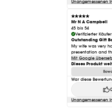
Unangemessenen In
Mr N A Campbell
45 bis 54
Verifizierter Käufer
Outstanding Gift B
My wife was very ha
presentation and th
Mit Google überset
Dieses Produkt wei
Bewe
War diese Bewertung
Unangemessenen In