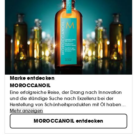
Marke entdecken
MOROCCANOIL
Eine erfolgreiche Reise, der Drang nach Innovation
und die ständige Suche nach Exzellenz bei der
Herstellung von Schönheitsprodukten mit Öl haben
eine Marke geprägt, die inzwischen zu einer Ikone
Mehr anzeigen
geworden ist: Moroccanoil.
MOROCCANOIL entdecken