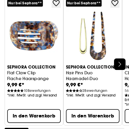
Nur bei Sephora**
Nur bei Sephora**
SEPHORA COLLECTION
SEPHORA COLLECTION
I
Flat Claw Clip
Hair Pins Duo
C
Flache Haarspange
Haarnadel-Duo
H
9,99 €*
9,99 €*
9
10
Bewertungen
2
Bewertungen
56
*Inkl. MwSt. und zzgl.Versand
*Inkl. MwSt. und zzgl.Versand
Er
*I
In den Warenkorb
In den Warenkorb