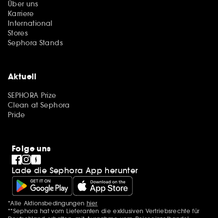
Über uns
Karriere
International
Stores
Sephora Stands
Aktuell
SEPHORA Prize
Clean at Sephora
Pride
Folge uns
Lade die Sephora App herunter
*Alle Aktionsbedingungen
hier
Zusätzlich Erwähnungen
**Sephora hat vom Lieferanten die exklusiven Vertriebsrechte für