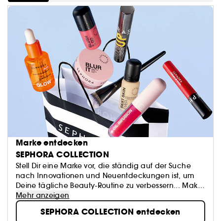
Marke entdecken
SEPHORA COLLECTION
Stell Dir eine Marke vor, die ständig auf der Suche
nach Innovationen und Neuentdeckungen ist, um
Deine tägliche Beauty-Routine zu verbessern... Make-
up, Accessoires, Bad- und Hautpflegeprodukte:
Mehr anzeigen
SEPHORA COLLECTION bietet eine Fülle von
SEPHORA COLLECTION entdecken
spannenden Produkten...