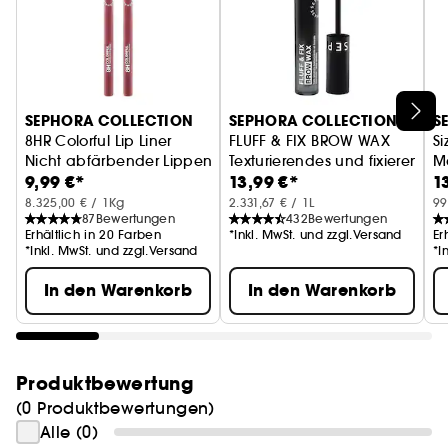
SEPHORA COLLECTION
SEPHORA COLLECTION
S
8HR Colorful Lip Liner
FLUFF & FIX BROW WAX
Si
Nicht abfärbender Lippenkonturenstift
Texturierendes und fixieren
M
9,99 €*
13,99 €*
1
8.325,00 € / 1Kg
2.331,67 € / 1L
99
87
Bewertungen
432
Bewertungen
Erhältlich in 20 Farben
*Inkl. MwSt. und zzgl.Versand
Er
*Inkl. MwSt. und zzgl.Versand
*I
In den Warenkorb
In den Warenkorb
Produktbewertung
(0 Produktbewertungen)
Alle (0)