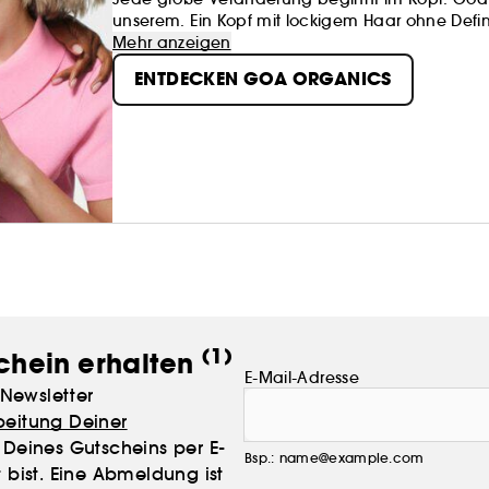
unserem. Ein Kopf mit lockigem Haar ohne Definit
hatten eine turbulente Beziehung. Du weißt wah
Mehr anzeigen
eine klare Idee: Produkte zu entwickeln, die 
ENTDECKEN GOA ORGANICS
Vorsichtig entwirren. Probiere es einmal mit u
glücklich werden.
(1)
chein erhalten
E-Mail-Adresse
Newsletter
beitung Deiner
Deines Gutscheins per E-
Bsp.: name@example.com
 bist. Eine Abmeldung ist