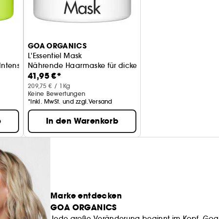
GOA ORGANICS
L'Essentiel Mask
Intensivkur mit Mango und Avocado
Nährende Haarmaske für dickes Haar
41,95 €*
209,75 € / 1Kg
Keine Bewertungen
*Inkl. MwSt. und zzgl.Versand
b
In den Warenkorb
Marke entdecken
GOA ORGANICS
Jede große Veränderung beginnt im Kopf. Goa 