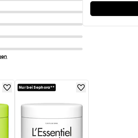
gen
Nur bei Sephora**