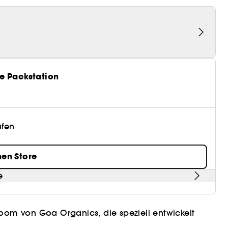
e Packstation
üfen
nen Store
e
loom von Goa Organics, die speziell entwickelt