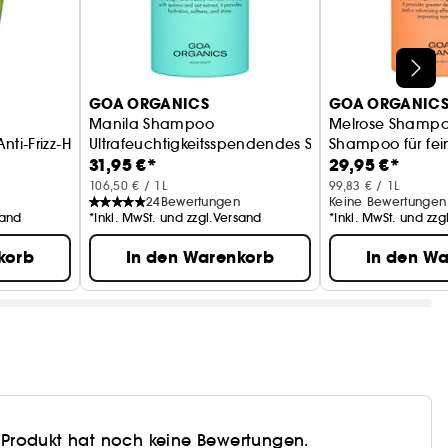
GOA ORGANICS
GOA ORGANIC
Manila Shampoo
Melrose Shamp
nti-Frizz-Haarpflege
Ultrafeuchtigkeitsspendendes Shampoo für alle 
Shampoo für fein
31,95 €*
29,95 €*
106,50 € / 1L
99,83 € / 1L
24
Bewertungen
Keine Bewertungen
sand
*Inkl. MwSt. und zzgl.Versand
*Inkl. MwSt. und zz
korb
In den Warenkorb
In den W
 Produkt hat noch keine Bewertungen.