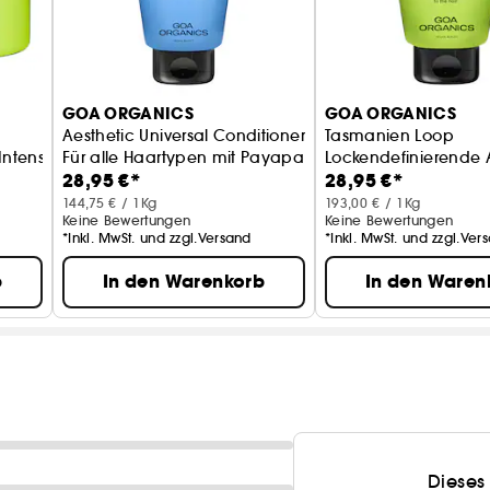
GOA ORGANICS
GOA ORGANICS
Aesthetic Universal Conditioner
Tasmanien Loop
Intensivkur mit Mango und Avocado
Für alle Haartypen mit Payapa & Sheabutter
Lockendefinierende A
28,95 €*
28,95 €*
144,75 € / 1Kg
193,00 € / 1Kg
Keine Bewertungen
Keine Bewertungen
*Inkl. MwSt. und zzgl.Versand
*Inkl. MwSt. und zzgl.Ver
b
In den Warenkorb
In den Waren
Dieses