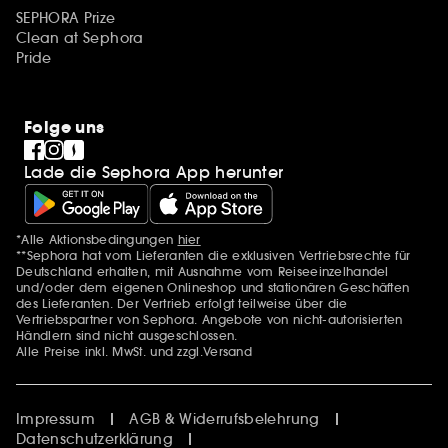
SEPHORA Prize
Clean at Sephora
Pride
Folge uns
Lade die Sephora App herunter
*Alle Aktionsbedingungen
hier
Zusätzlich Erwähnungen
**Sephora hat vom Lieferanten die exklusiven Vertriebsrechte für
Deutschland erhalten, mit Ausnahme vom Reiseeinzelhandel
und/oder dem eigenen Onlineshop und stationären Geschäften
des Lieferanten. Der Vertrieb erfolgt teilweise über die
Vertriebspartner von Sephora. Angebote von nicht-autorisierten
Händlern sind nicht ausgeschlossen.
Alle Preise inkl. MwSt. und zzgl.Versand
Impressum
AGB & Widerrufsbelehrung
Datenschutzerklärung