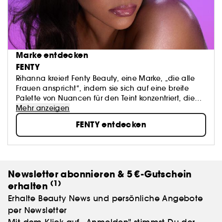
Marke entdecken
FENTY
Rihanna kreiert Fenty Beauty, eine Marke, „die alle
Frauen anspricht“, indem sie sich auf eine breite
Palette von Nuancen für den Teint konzentriert, die
traditionell schwer zu finden sind. Ihre Vision: „Fenty
Mehr anzeigen
Beauty wurde für jeden geschaffen - für Frauen aller
FENTY entdecken
Hautfarben, Persönlichkeiten, Einstellungen und
Kulturen. Make-up soll Spaß machen und nicht aus
Zwang aufgelegt werden. Fühlt euch frei, Chancen
zu ergreifen, Risiken einzugehen, etwas Neues oder
Anderes zu wagen." - Rihanna
Newsletter abonnieren & 5 €-Gutschein
(1)
erhalten
Erhalte Beauty News und persönliche Angebote
per Newsletter
Mit dem Klick auf ,,Anmelden" stimmst Du der