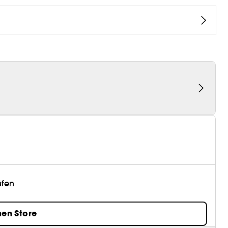
üfen
nen Store