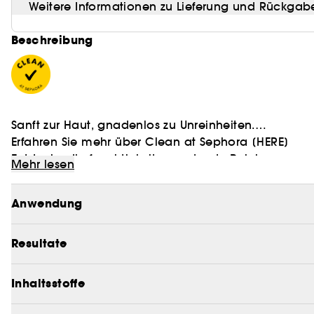
Weitere Informationen zu Lieferung und Rückgab
Beschreibung
Sanft zur Haut, gnadenlos zu Unreinheiten.
Erfahren Sie mehr über Clean at Sephora
[HERE]
Entdecke die feuchtigkeitsspendende Reinigungscreme
Mehr lesen
Haut mit Feuchtigkeit versorgt und sie ausgleicht, o
Anwendung
Nicht reizend, nicht aggressiv, nicht austrocknend. 
*24 STUNDEN FEUCHTIGKEITSVERSORGUNG, KLINISCH G
Resultate
Mit dieser sanften Reinigungsmilch wird deine Hau
Inhaltsstoffe
Wirkung von Reismilch und die intensive Feuchtigke
Formel zu einem echten Allrounder, der die Haut grün