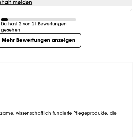
halt melden
Du hast 2 von 21 Bewertungen
gesehen
Mehr Bewertungen anzeigen
ksame, wissenschaftlich fundierte Pflegeprodukte, die
h braucht, und nicht nur, was gerade im Trend liegt. Egal,
reits ein Experte mit einer festen Routine, INKEY steht