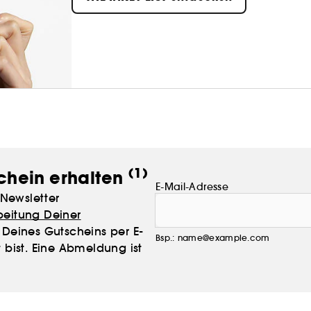
Ihnen immer zur Seite – mit Innovation, Aufklä
alles zu einem vernünftigen Preis.
INKEY. Kein Geschwätz, nur bessere Haut.
(1)
chein erhalten
E-Mail-Adresse
Newsletter
beitung Deiner
Deines Gutscheins per E-
Bsp.: name@example.com
 bist. Eine Abmeldung ist