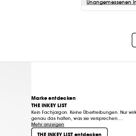
Unangemessenen In
Marke entdecken
THE INKEY LIST
Kein Fachjargon. Keine Übertreibungen. Nur wir
genau das halten, was sie versprechen.
The INKEY List zeigt Ihnen, was Ihre Haut wirklic
Mehr anzeigen
ob Sie Neuling in Sachen Hautpflege sind oder be
THE INKEY LIST entdecken