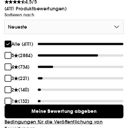
4.5/5
(4111 Produktbewertungen)
Sortieren nach
Neueste
Alle (4111)
5
(2884)
4
(734)
3
(221)
2
(140)
1
(132)
Meine Bewertung abgeben
Bedingungen für die Veröffentlichung von