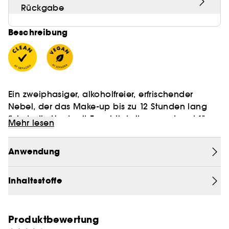
Rückgabe
Beschreibung
Ein zweiphasiger, alkoholfreier, erfrischender
Nebel, der das Make-up bis zu 12 Stunden lang
fixiert, die Haut mit Feuchtigkeit versorgt und für
Mehr lesen
einen sichtbaren, luftigen und transparenten
Glow sorgt.
Erfahren Sie mehr über Clean at Sephora
[HERE]
Anwendung
Vegan :
Produkte aus natürlich gewonnenen
Inhaltsstoffe
Inhaltsstoffen.
Produktbewertung