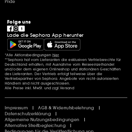
Pride
Folge uns
Lade die Sephora App herunter
*Alle Aktionsbedingungen
hier
Zusätzlich Erwähnungen
**Sephora hat vom Lieferanten die exklusiven Vertriebsrechte für
Deutschland erhalten, mit Ausnahme vom Reiseeinzelhandel
und/oder dem eigenen Onlineshop und stationären Geschäften
des Lieferanten. Der Vertrieb erfolgt teilweise über die
Vertriebspartner von Sephora. Angebote von nicht-autorisierten
Händlern sind nicht ausgeschlossen.
Alle Preise inkl. MwSt. und zzgl.Versand
Impressum
AGB & Widerrufsbelehrung
Datenschutzerklärung
Allgemeine Nutzungsbedingungen
Alternative Streitbegleichung
Bedingungen für die Veröffentlichung von