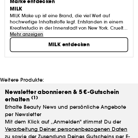
Marke entdecken
MILK
MILK Make up ist eine Brand, die viel Wert auf
hochwertige Inhaltsstoffe legt. Entstanden in einem
Kreativstudio in der Innenstadt von New York. Cruelty-
free, 100% vegan und frei von Parabenen. Bei MILK
Mehr anzeigen
Make up geht es nicht nur darum, wie du deinen
MILK entdecken
Look kreierst. Was zählt ist, wie du dich fühlst.
#LiveYourLook.
Weitere Produkte:
Newsletter abonnieren & 5 €-Gutschein
(1)
erhalten
Erhalte Beauty News und persönliche Angebote
per Newsletter
Mit dem Klick auf ,,Anmelden" stimmst Du der
Verarbeitung Deiner personenbezogenen Daten
zu sowie der Zusendung Deines Gutscheins per E-