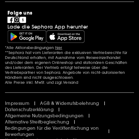
SEPHORA Prize
Sephora Stands
Clean at Sephora
Folge uns
Pride
Lade die Sephora App herunter
*Alle Aktionsbedingungen
hier
Zusätzlich Erwähnungen
**Sephora hat vom Lieferanten die exklusiven Vertriebsrechte für
Deutschland erhalten, mit Ausnahme vom Reiseeinzelhandel
und/oder dem eigenen Onlineshop und stationären Geschäften
des Lieferanten. Der Vertrieb erfolgt teilweise über die
Vertriebspartner von Sephora. Angebote von nicht-autorisierten
Händlern sind nicht ausgeschlossen.
Alle Preise inkl. MwSt. und zzgl.Versand
Impressum
AGB & Widerrufsbelehrung
Datenschutzerklärung
Allgemeine Nutzungsbedingungen
Alternative Streitbegleichung
Bedingungen für die Veröffentlichung von
Bewertungen