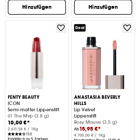
Hinzufügen
Hinzufügen
Deal
FENTY BEAUTY
ANASTASIA BEVERLY
HILLS
ICON
Semi-matter Lippenstift
Lip Velvet
01 The Mvp (3.8 g)
Lippenstift
10,00 €*
Rosy Mauve (3,5 g)
15,95 €*
2.631,58 € / 1Kg
Ab
150
4.700,00 € / 1Kg
Erhältlich in 5 Farben