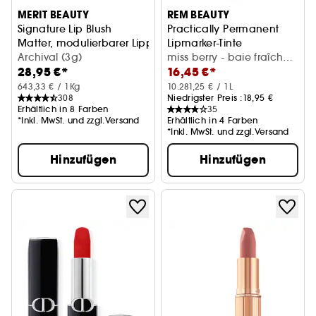
MERIT BEAUTY
REM BEAUTY
Signature Lip Blush
Practically Permanent
Matter, modulierbarer Lippenstift
Lipmarker-Tinte
Archival (3g)
miss berry - baie fraîche
28,95 €*
16,45 €*
(1,6 ml)
643,33 € / 1Kg
10.281,25 € / 1L
308
Niedrigster Preis :
18,95 €
Erhältlich in 8 Farben
35
*Inkl. MwSt. und zzgl.Versand
Erhältlich in 4 Farben
*Inkl. MwSt. und zzgl.Versand
Hinzufügen
Hinzufügen