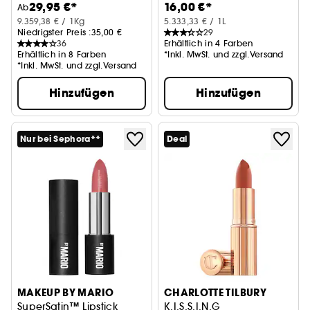
29,95 €*
16,00 €*
3.2 g
Ab
9.359,38 € / 1Kg
5.333,33 € / 1L
Niedrigster Preis :
35,00 €
29
36
Erhältlich in 4 Farben
Erhältlich in 8 Farben
*Inkl. MwSt. und zzgl.Versand
*Inkl. MwSt. und zzgl.Versand
Hinzufügen
Hinzufügen
Nur bei Sephora**
Deal
MAKEUP BY MARIO
CHARLOTTE TILBURY
SuperSatin™ Lipstick
K.I.S.S.I.N.G