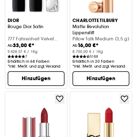
DIOR
CHARLOTTE TILBURY
Rouge Dior Satin
Matte Revolution
Lippenstift
777 Fahrenheit Velvet
Pillow Talk Medium (3,5 g)
33,00 €*
16,00 €*
Finish (3,5g)
Ab
Ab
9.428,57 € / 1Kg
8.700,00 € / 1Kg
7
5188
Erhältlich in 68 Farben
Erhältlich in 20 Farben
*Inkl. MwSt. und zzgl.Versand
*Inkl. MwSt. und zzgl.Versand
Hinzufügen
Hinzufügen