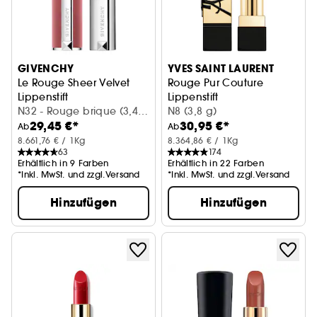
GIVENCHY
YVES SAINT LAURENT
Le Rouge Sheer Velvet
Rouge Pur Couture
Lippenstift
Lippenstift
N32 - Rouge brique (3,4
N8 (3,8 g)
29,45 €*
30,95 €*
g)
Ab
Ab
8.661,76 € / 1Kg
8.364,86 € / 1Kg
63
174
Erhältlich in 9 Farben
Erhältlich in 22 Farben
*Inkl. MwSt. und zzgl.Versand
*Inkl. MwSt. und zzgl.Versand
Hinzufügen
Hinzufügen