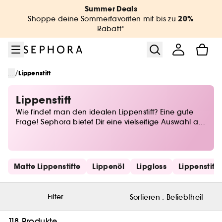
Zum Menü
Zum Hauptinhalt
Zur Fußzeile
Summer Deals
20%
Shoppe deine Sommerfavoriten mit bis zu
Rabatt*
/
...
Lippenstift
Lippenstift
Wie findet man den idealen Lippenstift? Eine gute
Frage! Sephora bietet Dir eine vielseitige Auswahl an
Lippenstiften in den verschiedensten Farbtönen, die
zu Deinen Augen und zu Deinem Hautton passen.
Ob langanhaltend oder feuchtigkeitsspendend,
matt oder leuchtend, dunkel oder hell: Bei uns gibt
Schnelllinks überspringen
Matte Lippenstifte
Lippenöl
Lipgloss
Lippenstift
es alles, um Deine Lippen in voller Schönheit
erstrahlen zu lassen.
Filter
Sortieren :
Beliebtheit
118 Produkte