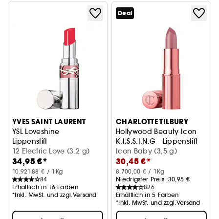
Deal
YVES SAINT LAURENT
CHARLOTTE TILBURY
YSL Loveshine
Hollywood Beauty Icon
Lippenstift
K.I.S.S.I.N.G - Lippenstift
12 Electric Love (3.2 g)
Icon Baby (3,5 g)
34,95 €*
30,45 €*
10.921,88 € / 1Kg
8.700,00 € / 1Kg
84
Niedrigster Preis :
30,95 €
Erhältlich in 16 Farben
826
*Inkl. MwSt. und zzgl.Versand
Erhältlich in 5 Farben
*Inkl. MwSt. und zzgl.Versand