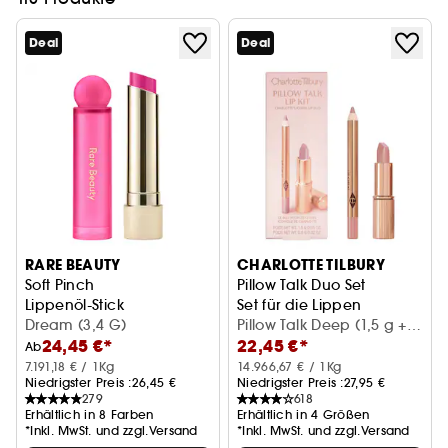
Deal
Deal
RARE BEAUTY
CHARLOTTE TILBURY
Soft Pinch
Pillow Talk Duo Set
Lippenöl-Stick
Set für die Lippen
Dream (3,4 G)
Pillow Talk Deep (1,5 g +
24,45 €*
22,45 €*
0,8 g)
Ab
7.191,18 € / 1Kg
14.966,67 € / 1Kg
Niedrigster Preis :
26,45 €
Niedrigster Preis :
27,95 €
279
618
Erhältlich in 8 Farben
Erhältlich in 4 Größen
*Inkl. MwSt. und zzgl.Versand
*Inkl. MwSt. und zzgl.Versand