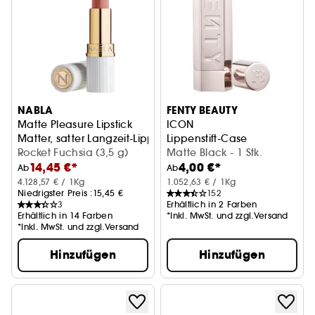
NABLA
FENTY BEAUTY
Matte Pleasure Lipstick
ICON
Matter, satter Langzeit-Lippenstift
Lippenstift-Case
Rocket Fuchsia (3,5 g)
Matte Black - 1 Stk.
14,45 €*
4,00 €*
Ab
Ab
4.128,57 € / 1Kg
1.052,63 € / 1Kg
Niedrigster Preis :
15,45 €
152
3
Erhältlich in 2 Farben
Erhältlich in 14 Farben
*Inkl. MwSt. und zzgl.Versand
*Inkl. MwSt. und zzgl.Versand
Hinzufügen
Hinzufügen