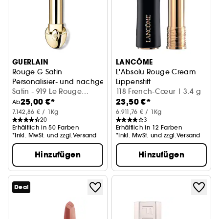
GUERLAIN
LANCÔME
Rouge G Satin
L'Absolu Rouge Cream
Personalisier- und nachgefüllbarer Pflege-Lippenstift
Lippenstift
Satin - 919 Le Rouge
118 French-Cœur | 3.4 g
25,00 €*
23,50 €*
Cassis (3,5g)
Ab
7.142,86 € / 1Kg
6.911,76 € / 1Kg
20
3
Erhältlich in 50 Farben
Erhältlich in 12 Farben
*Inkl. MwSt. und zzgl.Versand
*Inkl. MwSt. und zzgl.Versand
Hinzufügen
Hinzufügen
Deal