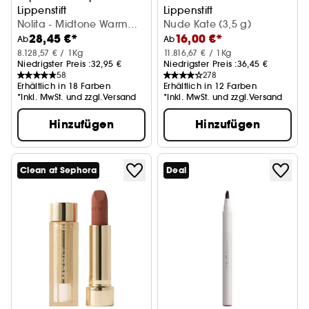
Lippenstift
Lippenstift
Nolita - Midtone Warm
Nude Kate (3,5 g)
28,45 €*
16,00 €*
Pink (3,5 g)
Ab
Ab
8.128,57 € / 1Kg
11.816,67 € / 1Kg
Niedrigster Preis :
32,95 €
Niedrigster Preis :
36,45 €
58
278
Erhältlich in 18 Farben
Erhältlich in 12 Farben
*Inkl. MwSt. und zzgl.Versand
*Inkl. MwSt. und zzgl.Versand
Hinzufügen
Hinzufügen
Clean at Sephora
Deal