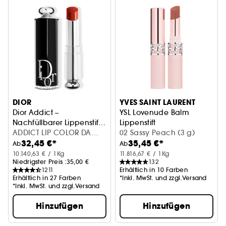
DIOR
YVES SAINT LAURENT
Dior Addict –
YSL Lovenude Balm
Nachfüllbarer Lippenstift
Lippenstift
mit Glanz-Finish
ADDICT LIP COLOR DA
02 Sassy Peach (3 g)
32,45 €*
35,45 €*
LIPSTICK 250 INT25
Ab
Ab
10.140,63 € / 1Kg
11.816,67 € / 1Kg
Niedrigster Preis :
35,00 €
132
1211
Erhältlich in 10 Farben
Erhältlich in 27 Farben
*Inkl. MwSt. und zzgl.Versand
*Inkl. MwSt. und zzgl.Versand
Hinzufügen
Hinzufügen