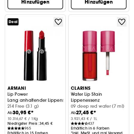
Hinzufügen
Hinzufügen
Deal
ARMANI
CLARINS
Lip Power
Water Lip Stain
Lang anhaltender Lippenstift mit intensiver Farbe
Lippenessenz
214 Free (3.1 g)
09 deep red water (7 ml)
30,95 €*
27,45 €*
Ab
Ab
10.316,67 € / 1Kg
3.921,43 € / 1L
Niedrigster Preis :
34,45 €
437
965
Erhältlich in 6 Farben
Erhältlich in 15 Farben
*Inkl. MwSt. und zzgl.Versand