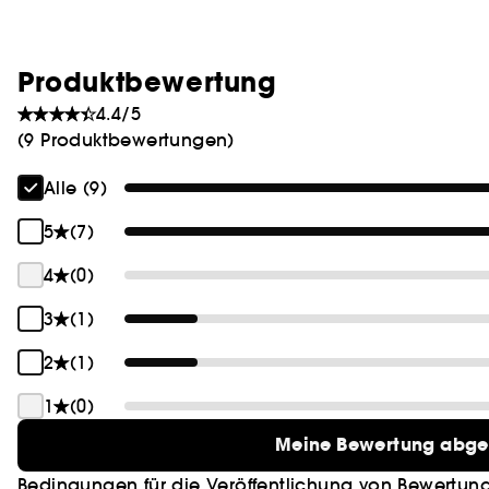
Produktbewertung
4.4/5
(9 Produktbewertungen)
Alle (9)
5
(7)
4
(0)
3
(1)
2
(1)
1
(0)
Meine Bewertung abg
Bedingungen für die Veröffentlichung von Bewertun