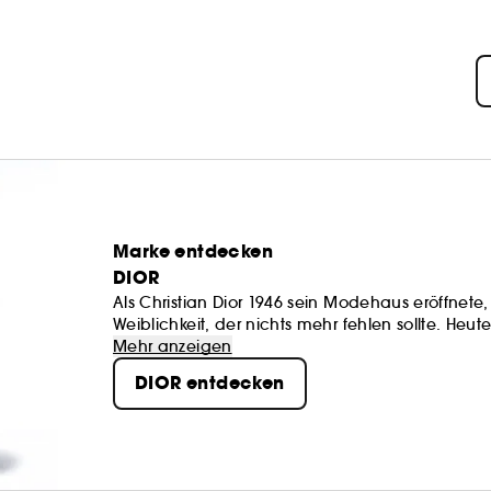
Marke entdecken
DIOR
Als Christian Dior 1946 sein Modehaus eröffnete,
Weiblichkeit, der nichts mehr fehlen sollte. Heut
Accessoires, Düfte und Lippenstifte sowie durc
Mehr anzeigen
Frauen, der sie Ausstrahlung und Modernität verl
DIOR entdecken