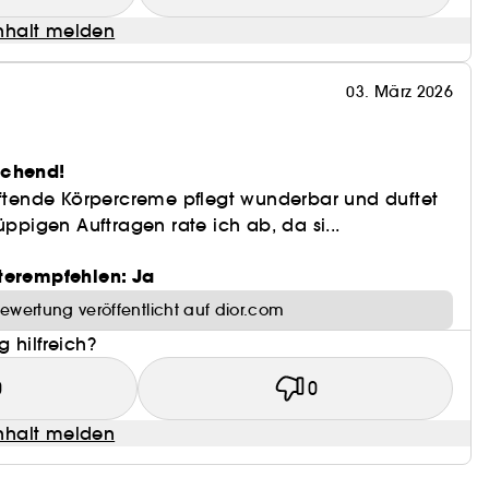
halt melden
03. März 2026
e
echend!
uftende Körpercreme pflegt wunderbar und duftet
üppigen Auftragen rate ich ab, da si...
terempfehlen: Ja
ewertung veröffentlicht auf dior.com
 hilfreich?
0
0
halt melden