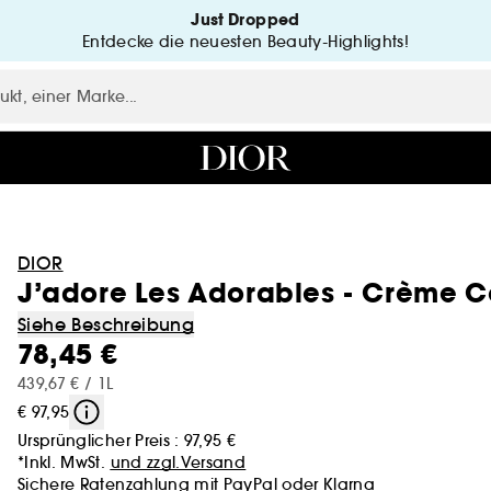
Just Dropped
Entdecke die neuesten Beauty-Highlights!
DIOR
J’adore Les Adorables - Crème C
Siehe Beschreibung
78,45 €
439,67 € / 1L
€ 97,95
Ursprünglicher Preis :
97,95 €
*Inkl. MwSt.
und zzgl.Versand
Sichere Ratenzahlung mit
PayPal
oder
Klarna