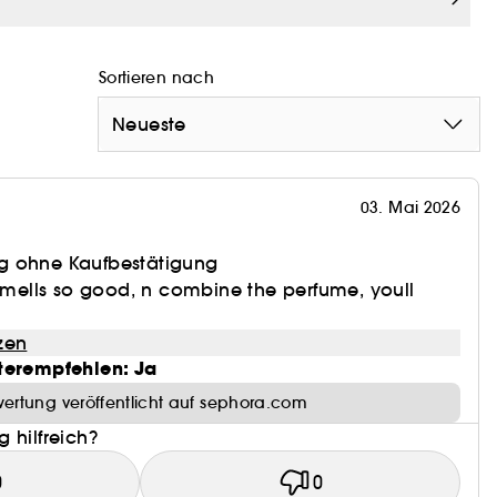
 und ISO 16128-2 berechnet, einschließlich des
offe tragen zur Leistungsfähigkeit, Sinnlichkeit und
Sortieren nach
Neueste
03. Mai 2026
g ohne Kaufbestätigung
 smells so good, n combine the perfume, youll
zen
terempfehlen: Ja
ertung veröffentlicht auf sephora.com
 hilfreich?
0
0