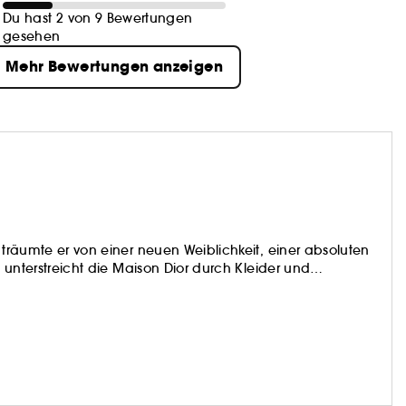
Du hast 2 von 9 Bewertungen
gesehen
Mehr Bewertungen anzeigen
 träumte er von einer neuen Weiblichkeit, einer absoluten
e unterstreicht die Maison Dior durch Kleider und
h eine höchst anspruchsvolle Hautpflege die Schönheit der
eiht.