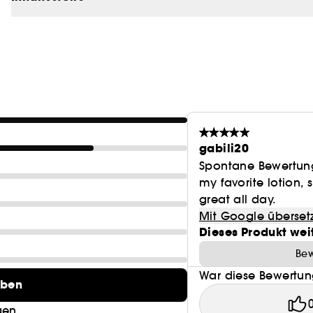
* Der Wert wurde auf Basis der Standards ISO 16128-1
prozentualen Wasseranteils. Die übrigen 8 % Inhaltsst
Stabilität der Formel bei.
gabili20
Spontane Bewertun
my favorite lotion,
great all day.
Mit Google überset
Dieses Produkt wei
Bew
War diese Bewertung
eben
gen