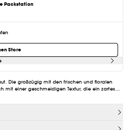
e Packstation
üfen
nen Store
e
t. Die großzügig mit den frischen und floralen
h mit einer geschmeidigen Textur, die ein zartes
n natürlichen Ursprungs umhüllt die Haut und
immert in einem Glastiegel, dessen Form an die