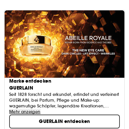
Marke entdecken
GUERLAIN
Seit 1828 forscht und erkundet, erfindet und verfeinert
GUERLAIN, bei Parfum, Pflege und Make-up:
wagemutige Schöpfer, legendäre Kreationen,
unvergängliches Savoir-faire. Natur und Kunst als
Mehr anzeigen
Inspirationsquellen – die Kultur des Schönen als
GUERLAIN entdecken
Signatur.