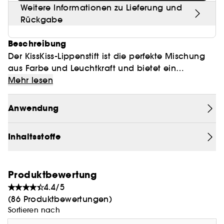
Weitere Informationen zu Lieferung und
Rückgabe
Beschreibung
Der KissKiss-Lippenstift ist die perfekte Mischung
aus Farbe und Leuchtkraft und bietet ein
satiniertes Finish
mit makellosem
leuchtendes,
Mehr lesen
Halt. Eine feine,
cremige
und süchtig machende
Textur. Intensive, leuchtende und strahlende
Anwendung
Farbe. Die Lippen werden geglättet,
aufgepolstert und mit Feuchtigkeit versorgt -
Inhaltsstoffe
den ganzen Tag lang.
KissKiss Satin ist in fünfzehn essentiellen, leicht
Produktbewertung
zu tragenden Farbtönen erhältlich, die wie ein
4.4/5
schickes und zeitloses Accessoire wirken.
(86 Produktbewertungen)
Sortieren nach
Entdecken Sie die
fünf IT-Farben: