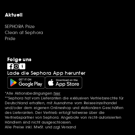
Aktuell
SEPHORA Prize
Clean at Sephora
Pride
Folge uns
Lade die Sephora App herunter
*Alle Aktionsbedingungen
hier
Zusätzlich Erwähnungen
**Sephora hat vom Lieferanten die exklusiven Vertriebsrechte für
Deutschland erhalten, mit Ausnahme vom Reiseeinzelhandel
und/oder dem eigenen Onlineshop und stationären Geschäften
des Lieferanten. Der Vertrieb erfolgt teilweise über die
Vertriebspartner von Sephora. Angebote von nicht-autorisierten
Händlern sind nicht ausgeschlossen.
Alle Preise inkl. MwSt. und zzgl.Versand