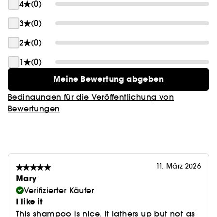
*Basierend auf instrumentellen Tests nach
4
(0)
Anwendung des kräftigenden Rituals vs.
3
(0)
Kontrollprobe
2
(0)
Verbrauchertest:
9 von 10 sagen: Ich habe das Gefühl, dass die
1
(0)
Produkte mein Haar spürbar gestärkt haben.
Meine Bewertung abgeben
*Basierend auf einem Test zur Selbsteinschätzung
der Verbraucher mit 120 Personen nach
Bedingungen für die Veröffentlichung von
zweiwöchiger Anwendung des stärkenden Rituals
Bewertungen
11. März 2026
Mary
Verifizierter Käufer
I like it
This shampoo is nice. It lathers up but not as