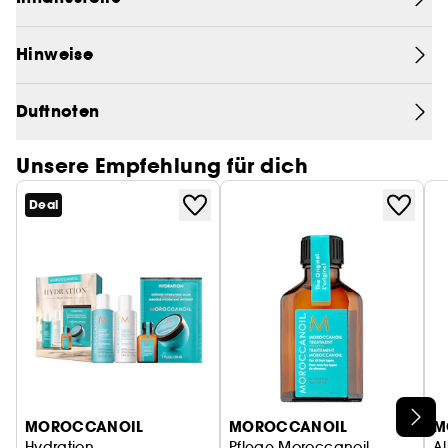
Hinweise
Duftnoten
Unsere Empfehlung für dich
Deal
MOROCCANOIL
MOROCCANOIL
M
Hydration
Pflege Moroccanoil
Al