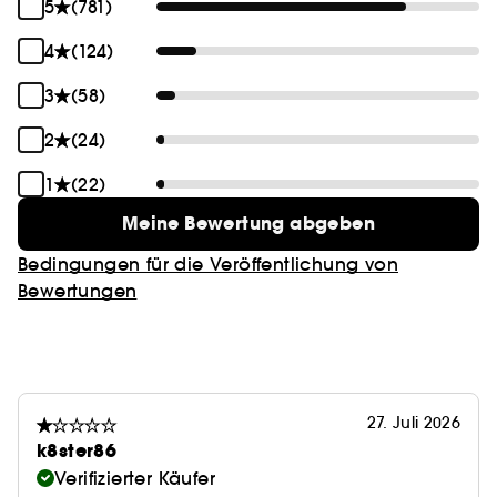
5
(781)
4
(124)
3
(58)
2
(24)
1
(22)
Meine Bewertung abgeben
Bedingungen für die Veröffentlichung von
Bewertungen
27. Juli 2026
k8ster86
Verifizierter Käufer