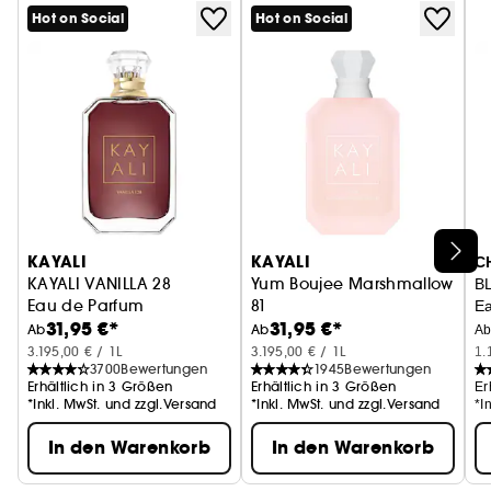
Hot on Social
Hot on Social
KAYALI
KAYALI
C
KAYALI VANILLA 28
Yum Boujee Marshmallow
B
Eau de Parfum
81
Ea
31,95 €*
31,95 €*
Eau de Parfum Intense
Ab
Ab
A
3.195,00 € / 1L
3.195,00 € / 1L
1.
3700
Bewertungen
1945
Bewertungen
Erhältlich in 3 Größen
Erhältlich in 3 Größen
Er
*Inkl. MwSt. und zzgl.Versand
*Inkl. MwSt. und zzgl.Versand
*I
In den Warenkorb
In den Warenkorb