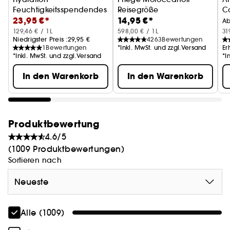
Feuchtigkeitsspendendes Haarpflege-Set
Reisegröße
C
23,95 €*
14,95 €*
E
A
129,46 € / 1L
598,00 € / 1L
31
Niedrigster Preis :
29,95 €
4263
Bewertungen
1
Bewertungen
*Inkl. MwSt. und zzgl.Versand
Er
*Inkl. MwSt. und zzgl.Versand
*I
In den Warenkorb
In den Warenkorb
Produktbewertung
4.6/5
(1009 Produktbewertungen)
Sortieren nach
Neueste
Alle (1009)