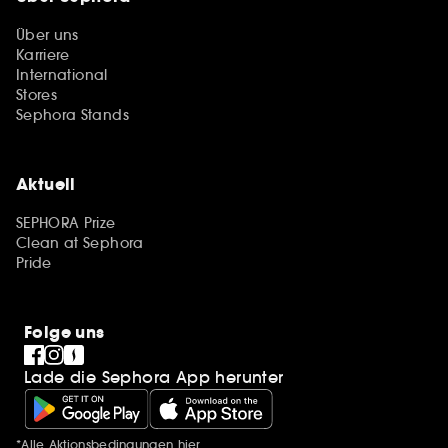
Über uns
Karriere
International
Stores
Sephora Stands
Aktuell
SEPHORA Prize
Clean at Sephora
Pride
Folge uns
Lade die Sephora App herunter
*Alle Aktionsbedingungen
hier
Zusätzlich Erwähnungen