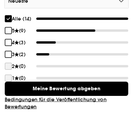
Neueste
- Strahlender, natürlicher Glow
- Bis zu 24 Stunden Halt
Alle (14)
- Angereichert mit Niacinamid und Glycerin
- Mühelos mit Pinsel oder Schwämmchen
5
(9)
auftragen
4
(3)
- Leichte bis mittlere anpassbare Deckkraft
3
(2)
2
(0)
1
(0)
Meine Bewertung abgeben
Bedingungen für die Veröffentlichung von
Bewertungen