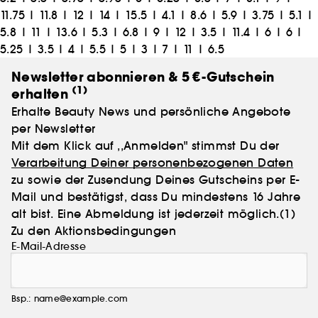
11.75
|
11.8
|
12
|
14
|
15.5
|
4.1
|
8.6
|
5.9
|
3.75
|
5.1
|
5.8
|
11
|
13.6
|
5.3
|
6.8
|
9
|
12
|
3.5
|
11.4
|
6
|
6
|
5.25
|
3.5
|
4
|
5.5
|
5
|
3
|
7
|
11
|
6.5
Newsletter abonnieren & 5 €-Gutschein
(1)
erhalten
Erhalte Beauty News und persönliche Angebote
per Newsletter
Mit dem Klick auf ,,Anmelden" stimmst Du der
Verarbeitung Deiner personenbezogenen Daten
zu sowie der Zusendung Deines Gutscheins per E-
Mail und bestätigst, dass Du mindestens 16 Jahre
alt bist. Eine Abmeldung ist jederzeit möglich.
(1)
Zu den Aktionsbedingungen
E-Mail-Adresse
Bsp.: name@example.com