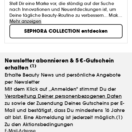
Stell Dir eine Marke vor, die ständig auf der Suche
nach Innovationen und Neuentdeckungen ist, um
Deine tägliche Beauty-Routine zu verbessern... Make-
up, Accessoires, Bad- und Hautpflegeprodukte:
Mehr anzeigen
SEPHORA COLLECTION bietet eine Fülle von
SEPHORA COLLECTION entdecken
spannenden Produkten...
Newsletter abonnieren & 5 €-Gutschein
(1)
erhalten
Erhalte Beauty News und persönliche Angebote
per Newsletter
Mit dem Klick auf ,,Anmelden" stimmst Du der
Verarbeitung Deiner personenbezogenen Daten
zu sowie der Zusendung Deines Gutscheins per E-
Mail und bestätigst, dass Du mindestens 16 Jahre
alt bist. Eine Abmeldung ist jederzeit möglich.
(1)
Zu den Aktionsbedingungen
E-Mail-Adresse