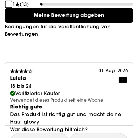
1
(13)
Cocktail aus Früchten und Pflanzen formuliert. Das
Ergebnis? Eine sofortige und langanhaltende
Meine Bewertung abgeben
Feuchtigkeitsversorgung (bis zu + 67 % nach 2
Bedingungen für die Veröffentlichung von
(2)
Stunden
) und gezielte Vorteile. Mattieren, den
Bewertungen
Glow verstärken oder die Haut beruhigen: Mit
diesen Gesichtsmasken ist alles möglich. Und das
alles in nur 10 Minuten.
Das Plus der Tuchmasken mit Hyaluronsäure aus
01. Aug. 2026
der SEPHORA COLLECTION
Lulula
Eine feuchtigkeitsspendende Gesichtsmaske, die
18 bis 24
zu 95 % aus Inhaltsstoffen natürlichen Ursprungs
Verifizierter Käufer
besteht.
Verwendet dieses Produkt seit eine Woche
Ein Beutel, der aus 16 % recyceltem Kunststoff
Richtig gute
hergestellt wird.
Das Produkt ist richtig gut und macht deine
Eine vegane Formel (ohne tierische Inhaltsstoffe).
Haut glowy
War diese Bewertung hilfreich?