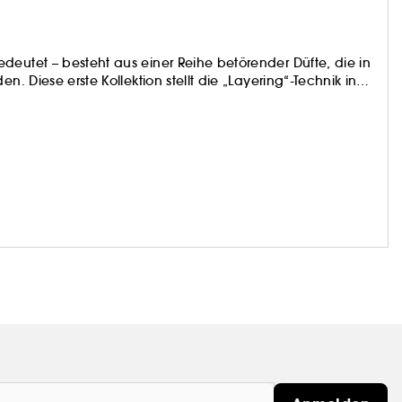
deutet – besteht aus einer Reihe betörender Düfte, die in
n. Diese erste Kollektion stellt die „Layering“-Technik in
r perfekt zu Ihnen passt. KAYALI wurde vom Reichtum des
ihre Raffinesse und Schlichtheit bekannt ist. Vier Parfums.