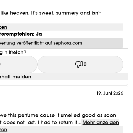
like heaven. It’s sweet, summery and isn’t
zen
terempfehlen: Ja
ertung veröffentlicht auf sephora.com
 hilfreich?
0
0
halt melden
19. Juni 2026
love this perfume cause it smelled good as soon
t does not last. I had to return it...
Mehr anzeigen
zen