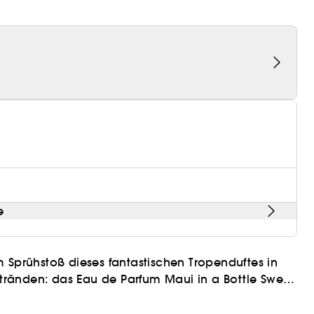
e
 Sprühstoß dieses fantastischen Tropenduftes in
ränden: das Eau de Parfum Maui in a Bottle Sweet
ginn die köstlichen Aromen von süßer Banane und
e von Gardenien und Jasmin getragene sonnige