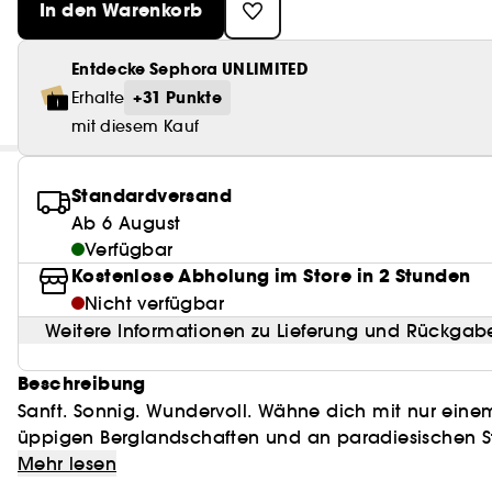
In den Warenkorb
Entdecke Sephora UNLIMITED
+31 Punkte
Erhalte
mit diesem Kauf
Standardversand
Ab 6 August
Verfügbar
Kostenlose Abholung im Store in 2 Stunden
Nicht verfügbar
Weitere Informationen zu Lieferung und Rückgab
Beschreibung
Sanft. Sonnig. Wundervoll. Wähne dich mit nur einem
üppigen Berglandschaften und an paradiesischen St
Banana | 37! Dieser exotische Duft verströmt zu Be
Mehr lesen
Kokosnusscreme und offenbart in der Herznote ein