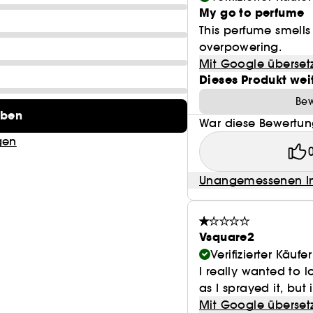
My go to perfume
This perfume smells 
overpowering.
Mit Google überset
Dieses Produkt wei
Bew
eben
War diese Bewertung
gen
Unangemessenen In
Vsquare2
Verifizierter Käufer
I really wanted to 
as I sprayed it, but i
Mit Google überset