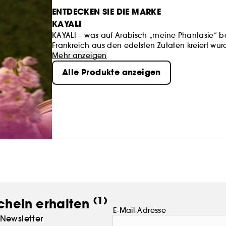
ENTDECKEN SIE DIE MARKE
KAYALI
KAYALI – was auf Arabisch „meine Phantasie“ be
Frankreich aus den edelsten Zutaten kreiert wurde
den Mittelpunkt, um einen Duft zu kreieren, de
Mehr anzeigen
Mittleren Ostens inspiriert, einer Kultur, die für 
Alle Produkte anzeigen
Hundert Akkorde. Eine Million „Moods“.
(1)
chein erhalten
E-Mail-Adresse
Newsletter