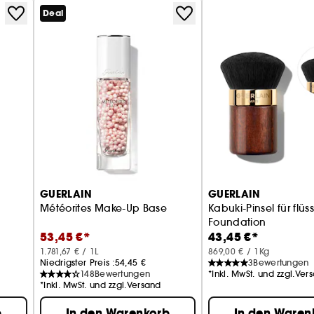
Deal
GUERLAIN
GUERLAIN
Météorites Make-Up Base
Kabuki-Pinsel für flüs
Foundation
53,45 €*
43,45 €*
1.781,67 € / 1L
869,00 € / 1Kg
Niedrigster Preis :
54,45 €
3
Bewertungen
148
Bewertungen
*Inkl. MwSt. und zzgl.Ver
*Inkl. MwSt. und zzgl.Versand
b
In den Warenkorb
In den Waren