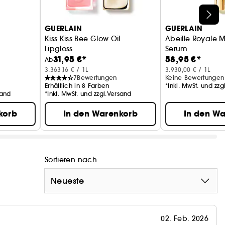
GUERLAIN
GUERLAIN
Kiss Kiss Bee Glow Oil
Abeille Royale M
s
Lipgloss
Serum
31,95 €*
58,95 €*
Augenpflege
Ab
3.363,16 € / 1L
3.930,00 € / 1L
7
Bewertungen
Keine Bewertungen
Erhältlich in 8 Farben
*Inkl. MwSt. und zz
sand
*Inkl. MwSt. und zzgl.Versand
korb
In den Warenkorb
In den W
Sortieren nach
Neueste
02. Feb. 2026