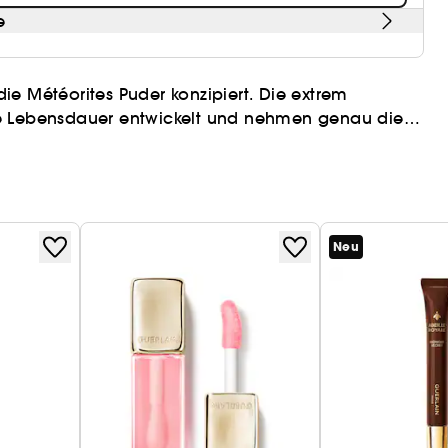
e
 die Météorites Puder konzipiert. Die extrem
ge Lebensdauer entwickelt und nehmen genau die
elegantes Accessoire auch
die Auffrischung zwischendurch bequem in der
st. Er ist der perfekte Begleiter für die Météorites
Neu