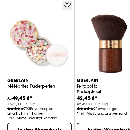
GUERLAIN
GUERLAIN
Météorites Puderperlen
Terracotta
Puderpinsel
49,45 €*
42,45 €*
Ab
1.978,00 € / 1Kg
42.450,00 € / 1Kg
793
Bewertungen
9
Bewertungen
Erhältlich in 4 Farben
*Inkl. MwSt. und zzgl.Versand
*Inkl. MwSt. und zzgl.Versand
In den Warenkorb
In den Warenkor