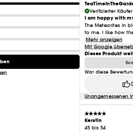
TeaTimeInTheGard
Verifizierter Käufer
I am happy with m
The Meteorites in b
to me. I like how th
Mehr anzeigen
Mit Google überset
Dieses Produkt wei
eben
Bew
War diese Bewertung
gen
Unangemessenen In
Kerstin
45 bis 54