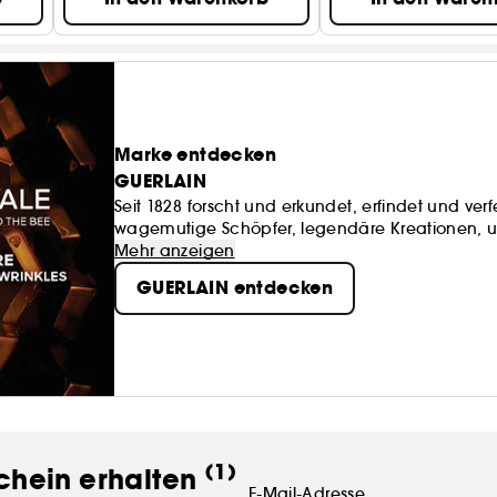
Marke entdecken
GUERLAIN
Seit 1828 forscht und erkundet, erfindet und ve
wagemutige Schöpfer, legendäre Kreationen, unv
Inspirationsquellen – die Kultur des Schönen als 
Mehr anzeigen
GUERLAIN entdecken
(1)
chein erhalten
E-Mail-Adresse