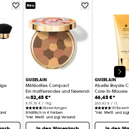
Neu
GUERLAIN
GUERLAIN
sige
Météorities Compact
Abeille Royale 
Ein mattierendes und fixierendes Kompaktpuder
Care-In-Mousse
52,45 €*
46,45 €*
Ab
8.111,76 € / 1Kg
265,43 € / 1L
3
Bewertungen
181
Bewer
sand
Erhältlich in 4 Farben
*Inkl. MwSt. und zz
*Inkl. MwSt. und zzgl.Versand
korb
In den Warenkorb
In den W