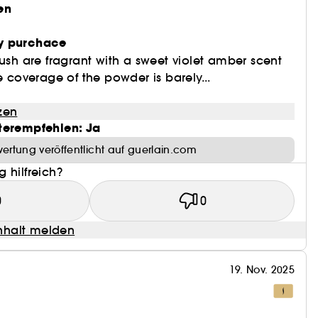
en
y purchace
lush are fragrant with a sweet violet amber scent
e coverage of the powder is barely...
zen
terempfehlen: Ja
ertung veröffentlicht auf guerlain.com
 hilfreich?
0
0
halt melden
19. Nov. 2025