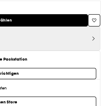
wählen
e Packstation
richtigen
üfen
nen Store