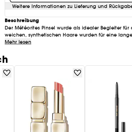
Weitere Informationen zu Lieferung und Rückgab
Beschreibung
Der Météorites Pinsel wurde als idealer Begleiter für
weichen, synthetischen Haare wurden für eine lan
richtige Menge an Puder auf, um einen leichten Schleier aufzutragen. Ein 
Mehr lesen
für unterwegs mit einem Velours-Etui, das man für 
ch
Handtasche mitnehmen kann. Seine zart rosafarbenen Haare werden von einem goldfarbenen Griff
gehalten, der wie die Dose mit einer Rosette verziert i
Puder.