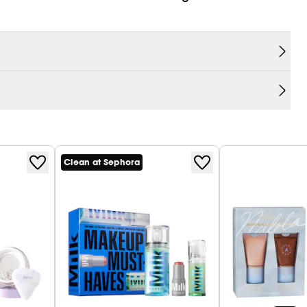
ance erhältlich. Zeichnet Poren weich, glättet das
nish.
Clean at Sephora
chnet, Glanz kontrolliert und Make-up 16 Stunden