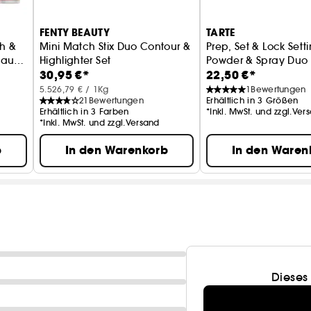
- Wasserfest
- Vegan und nicht an Tieren getestet
FENTY BEAUTY
TARTE
h &
Mini Match Stix Duo Contour &
Prep, Set & Lock Sett
WIRKUNG
 aus
Highlighter Set
Powder & Spray Duo
EASY BLUR PRIMER BRONZE FUDGE
30,95 €*
22,50 €*
Duo Konturenstick & Highlighter
Duo mit Fixierpuder 
- Dieser Primer in einer Bronze-Nuance ist nicht kome
5.526,79 € / 1Kg
1
Bewertungen
Poren und bereitet die Haut auf das Make-up vor.
21
Bewertungen
Erhältlich in 3 Größen
Erhältlich in 3 Farben
*Inkl. MwSt. und zzgl.Ver
- Er ist langanhaltend, hat einen Weichzeichner-Effe
*Inkl. MwSt. und zzgl.Versand
ein strahlendes und luftiges Finish.
b
In den Warenkorb
In den Waren
EASY BAKE SETTING SPRAY
- Den glättenden und fixierenden Weichzeichnereffekt
- Dieses alkohol- und parfümfreie Spray verteilt, ver
lang und verleiht ein natürliches, weichgezeichnetes
Dieses