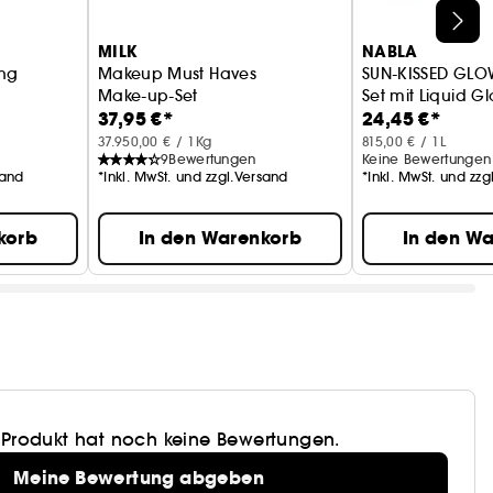
MILK
NABLA
ing
Makeup Must Haves
SUN-KISSED GLO
Make-up-Set
Set mit Liquid G
37,95 €*
24,45 €*
& Spray
dogen, leicht und hat eine Gel-Textur. Er kaschiert
37.950,00 € / 1Kg
815,00 € / 1L
9
Bewertungen
Keine Bewertungen
sand
*Inkl. MwSt. und zzgl.Versand
*Inkl. MwSt. und zz
kt, verlängert den Halt des Make-ups und hinterlässt
korb
In den Warenkorb
In den W
 von Easy Bake gibt es jetzt in einer Flasche!
blendet und fixiert Make-up für bis zu 16 Stunden
 und Ergebnis, das nicht abfärbt.
 Produkt hat noch keine Bewertungen.
Meine Bewertung abgeben