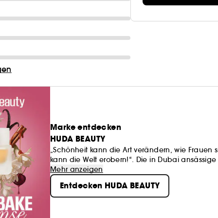
gen
Marke entdecken
HUDA BEAUTY
„Schönheit kann die Art verändern, wie Frauen 
kann die Welt erobern!“. Die in Dubai ansässige
Sie gründete 2013 die Marke Huda Beauty. Was a
Mehr anzeigen
internationaler Erfolg geworden.
Entdecken HUDA BEAUTY