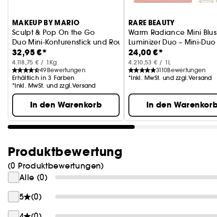
MAKEUP BY MARIO
RARE BEAUTY
Sculpt & Pop On the Go
Warm Radiance Mini Blus
Duo Mini-Konturenstick und Rouge
Luminizer Duo – Mini-Duo
32,95 €*
24,00 €*
Rouge und Highlighter
4.118,75 € / 1Kg
4.210,53 € / 1L
49
Bewertungen
3110
Bewertungen
Erhältlich in 3 Farben
*Inkl. MwSt. und zzgl.Versand
*Inkl. MwSt. und zzgl.Versand
In den Warenkorb
In den Warenkor
Produktbewertung
(0 Produktbewertungen)
Alle (0)
5
(0)
4
(0)