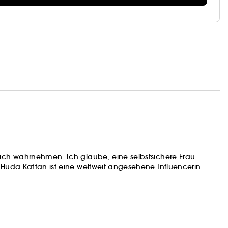
sich wahrnehmen. Ich glaube, eine selbstsichere Frau
 Huda Kattan ist eine weltweit angesehene Influencerin.
ls eine Leidenschaft begann, ist bis heute ein