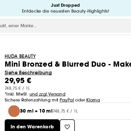
Just Dropped
Entdecke die neuesten Beauty-Highlights!
HUDA BEAUTY
Mini Bronzed & Blurred Duo - Mak
Siehe Beschreibung
29,95 €
748,75 € / 1L
*Inkl. MwSt.
und zzgl.Versand
Sichere Ratenzahlung mit
PayPal
oder
Klarna
30 ml + 10 ml
748,75 € / 1L
In den Warenkorb