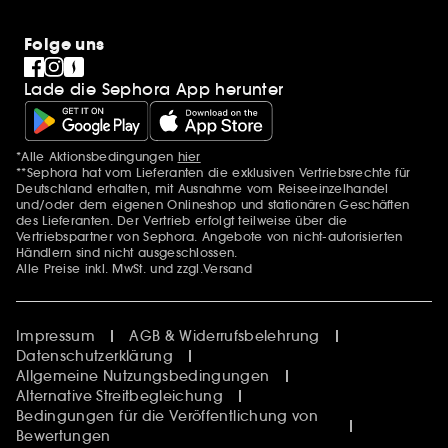
Folge uns
Lade die Sephora App herunter
*Alle Aktionsbedingungen
hier
Zusätzlich Erwähnungen
**Sephora hat vom Lieferanten die exklusiven Vertriebsrechte für
Deutschland erhalten, mit Ausnahme vom Reiseeinzelhandel
und/oder dem eigenen Onlineshop und stationären Geschäften
des Lieferanten. Der Vertrieb erfolgt teilweise über die
Vertriebspartner von Sephora. Angebote von nicht-autorisierten
Händlern sind nicht ausgeschlossen.
Alle Preise inkl. MwSt. und zzgl.Versand
Impressum
AGB & Widerrufsbelehrung
Datenschutzerklärung
Allgemeine Nutzungsbedingungen
Alternative Streitbegleichung
Bedingungen für die Veröffentlichung von
Bewertungen