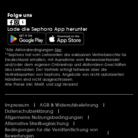
Folge uns
Lade die Sephora App herunter
*Alle Aktionsbedingungen
hier
Zusätzlich Erwähnungen
**Sephora hat vom Lieferanten die exklusiven Vertriebsrechte für
Deutschland erhalten, mit Ausnahme vom Reiseeinzelhandel
und/oder dem eigenen Onlineshop und stationären Geschäften
des Lieferanten. Der Vertrieb erfolgt teilweise über die
Vertriebspartner von Sephora. Angebote von nicht-autorisierten
Händlern sind nicht ausgeschlossen.
Alle Preise inkl. MwSt. und zzgl.Versand
Impressum
AGB & Widerrufsbelehrung
Datenschutzerklärung
Allgemeine Nutzungsbedingungen
Alternative Streitbegleichung
Bedingungen für die Veröffentlichung von
Bewertungen