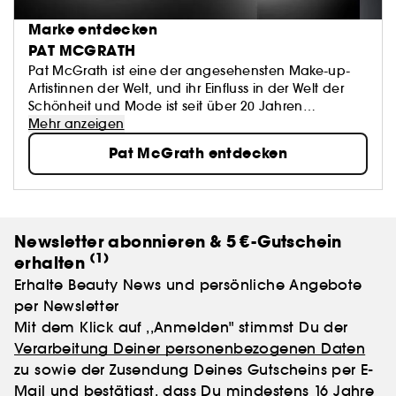
Marke entdecken
PAT MCGRATH
Pat McGrath ist eine der angesehensten Make-up-
Artistinnen der Welt, und ihr Einfluss in der Welt der
Schönheit und Mode ist seit über 20 Jahren
beispiellos. Die visionären Blicke, die sie sich vorstellt -
Mehr anzeigen
und dann für Modenschauen, Werbespots und
Pat McGrath entdecken
Zeitschriften kreiert - definieren die Zukunft der
Schönheit.
Newsletter abonnieren & 5 €-Gutschein
(1)
erhalten
Erhalte Beauty News und persönliche Angebote
per Newsletter
Mit dem Klick auf ,,Anmelden" stimmst Du der
Verarbeitung Deiner personenbezogenen Daten
zu sowie der Zusendung Deines Gutscheins per E-
Mail und bestätigst, dass Du mindestens 16 Jahre