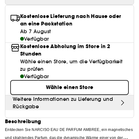
Anspitzer
Clean Gesichtspflege
BB & CC Cream
Lashes
Best Skin Ever Shade Finder
Parfums unter 50 €
High-Performance Haarpflege
Make-up
Sensible Haut
Locken Definition
Make-up Trends
Pflege Trends
Kopfhautpeeling
Pinzette
Aquatischer Duft
Nagelknipser
Clean Parfum
Kostenlose Lieferung nach Hause oder
Paletten
Eyeliner
Duft Layering
Hair Styling
Hautpflege
Rötungen
Feuchtigkeit
an eine Packstation
Holziger Duft
Alles anzeigen
Alles anzeigen
Mattierendes Papier
Clean Haarpflege
Ab 7 August
Parfum-Highlights
Hair back to School
Pigmentflecken
Sonnenschutz
Verfügbar
Würziger Duft
Make it last
Skincare meets Makeup
Kostenlose Abholung im Store in 2
Duft Neuheiten
Kopfhautpflege
Poren
Glanz & Glättung
Stunden
Skincare meets Makeup
Skin Longevity
Düfte der Saison
Haarpflege unter 25€
Wähle einen Store, um die Verfügbarkeit
Gefärbtes Haar
Make-up Routine
Self-Care Moment
zu prüfen
Haarpflege Beststeller
Verfügbar
Make-up Must-haves
Hol dir den Glow!
Wähle einen Store
Find your favourite finish
Hautpflege unter 30 €
Weitere Informationen zu Lieferung und
Rückgabe
Instant Lip Love
Clinical Skincare
Beschreibung
Entdecken Sie NARCISO EAU DE PARFUM AMBREE, ein magnetisches
und strahlendes Parfum, das die dynamische Wärme einer von der