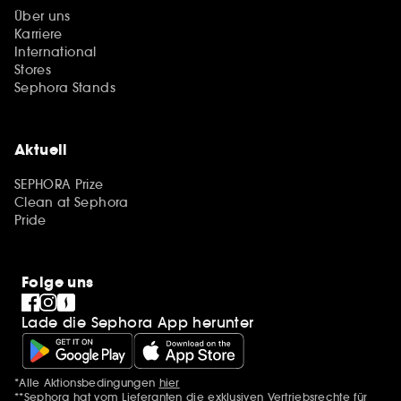
Über uns
Karriere
International
Stores
Sephora Stands
Aktuell
SEPHORA Prize
Clean at Sephora
Pride
Folge uns
Lade die Sephora App herunter
*Alle Aktionsbedingungen
hier
Zusätzlich Erwähnungen
**Sephora hat vom Lieferanten die exklusiven Vertriebsrechte für