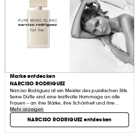
Marke entdecken
NARCISO RODRIGUEZ
Narciso Rodriguez ist ein Meister des puristischen Stils.
Seine Düfte sind eine kraftvolle Hommage an alle
Frauen – an ihre Stärke, ihre Schönheit und ihre
Anmut. Inspiriert von einem seltenen ägyptischen
Mehr anzeigen
Moschusöl, begründete sein Debütduft, for her, das
NARCISO RODRIGUEZ entdecken
ikonische Herz aus Moschus. Dies wurde zur
unnachahmlichen Signatur aller narciso rodriguez
Düfte und ist das verbindende Element zwischen all