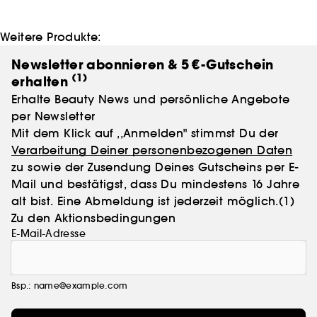
seinen Kreationen. Zwanzig Jahre nach seiner
Lancierung ist for her Eau de Toilette zu einem
modernen Klassiker geworden. Sein Erbe wird mit der
Weitere Produkte:
NARCISO Linie und nun mit all of me fortgesetzt –
dem neuen Kapitel in der bemerkenswerten
Newsletter abonnieren & 5 €-Gutschein
Geschichte von narciso rodriguez parfums.
(1)
erhalten
Erhalte Beauty News und persönliche Angebote
per Newsletter
Mit dem Klick auf ,,Anmelden" stimmst Du der
Verarbeitung Deiner personenbezogenen Daten
zu sowie der Zusendung Deines Gutscheins per E-
Mail und bestätigst, dass Du mindestens 16 Jahre
alt bist. Eine Abmeldung ist jederzeit möglich.
(1)
Zu den Aktionsbedingungen
E-Mail-Adresse
Bsp.: name@example.com