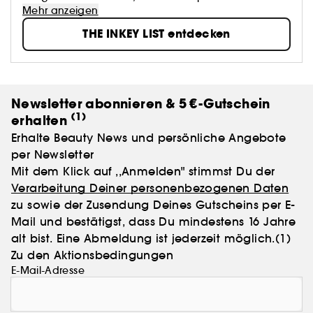
The INKEY List zeigt Ihnen, was Ihre Haut wirklich
Mehr anzeigen
braucht, und nicht nur, was gerade im Trend liegt.
THE INKEY LIST entdecken
Egal, ob Sie Neuling in Sachen Hautpflege sind oder
bereits ein Experte mit einer festen Routine, INKEY
steht Ihnen immer zur Seite – mit Innovation,
Aufklärung und klinisch nachgewiesenen
Ergebnissen. Und das alles zu einem vernünftigen
Newsletter abonnieren & 5 €-Gutschein
Preis.
(1)
erhalten
INKEY. Kein Geschwätz, nur bessere Haut.
Erhalte Beauty News und persönliche Angebote
per Newsletter
Mit dem Klick auf ,,Anmelden" stimmst Du der
Verarbeitung Deiner personenbezogenen Daten
zu sowie der Zusendung Deines Gutscheins per E-
Mail und bestätigst, dass Du mindestens 16 Jahre
alt bist. Eine Abmeldung ist jederzeit möglich.
(1)
Zu den Aktionsbedingungen
E-Mail-Adresse