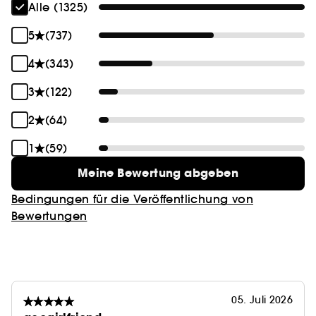
kontrollieren, Pickel gezielt zu bekämpfen und
Alle (1325)
Rötungen zu mildern.
- 1 % Hyaluronsäurelösung: hilft, die Haut mit
5
(737)
Feuchtigkeit zu versorgen und aufzupolstern.
4
(343)
3
(122)
2
(64)
1
(59)
Meine Bewertung abgeben
Bedingungen für die Veröffentlichung von
Bewertungen
05. Juli 2026