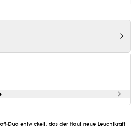
e
toff-Duo entwickelt, das der Haut neue Leuchtkraft
gische Blütenextrakte und Eszine - aktive Moleküle