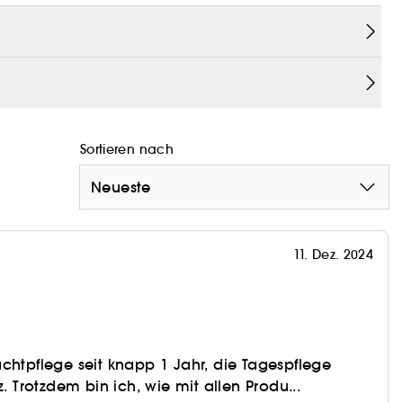
ronährstoffnetzwerk anerkannt.
er Laboratoires Clarins, optimiert die Verteilung
 wieder voller Leuchtkraft. Die gehaltvoll
our ist ideal, um nährstoffarme Haut zu
t zu wecken.
Sortieren nach
Neueste
11. Dez. 2024
chtpflege seit knapp 1 Jahr, die Tagespflege
z. Trotzdem bin ich, wie mit allen Produ...