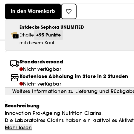
In den Warenkorb
Entdecke Sephora UNLIMITED
+95 Punkte
Erhalte
mit diesem Kauf
Standardversand
Nicht verfügbar
Kostenlose Abholung im Store in 2 Stunden
Nicht verfügbar
Weitere Informationen zu Lieferung und Rückgab
Beschreibung
Innovation Pro-Ageing Nutrition Clarins.
Die Laboratoires Clarins haben ein kraftvolles Aktivs
verleiht. Gewonnen aus der Rosskastanie, sind biolo
Mehr lesen