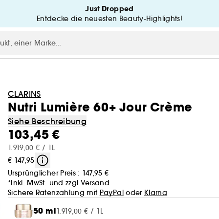
Just Dropped
Entdecke die neuesten Beauty-Highlights!
CLARINS
Nutri Lumière 60+ Jour Crème
Siehe Beschreibung
103,45 €
1.919,00 € / 1L
€ 147,95
Ursprünglicher Preis :
147,95 €
*Inkl. MwSt.
und zzgl.Versand
Sichere Ratenzahlung mit
PayPal
oder
Klarna
50 ml
1.919,00 € / 1L