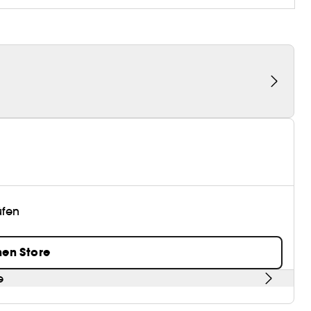
üfen
nen Store
e