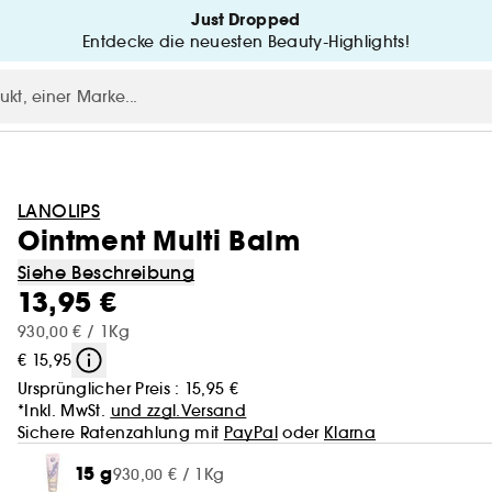
Just Dropped
Entdecke die neuesten Beauty-Highlights!
LANOLIPS
Ointment Multi Balm
Siehe Beschreibung
13,95 €
930,00 € / 1Kg
€ 15,95
Ursprünglicher Preis :
15,95 €
*Inkl. MwSt.
und zzgl.Versand
Sichere Ratenzahlung mit
PayPal
oder
Klarna
15 g
930,00 € / 1Kg