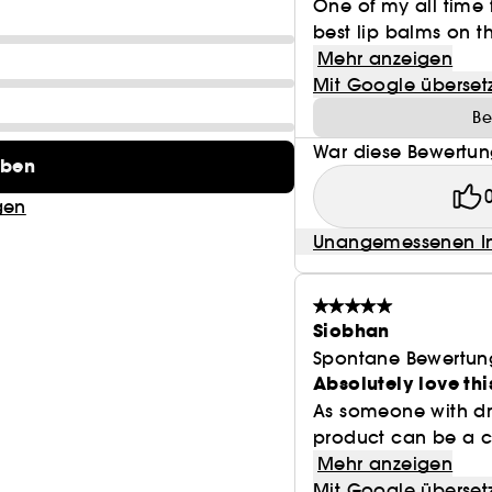
One of my all time 
best lip balms on th
Mehr anzeigen
Mit Google überset
Be
War diese Bewertung
eben
gen
Unangemessenen In
Siobhan
Spontane Bewertun
Absolutely love thi
As someone with dry,
product can be a c
Mehr anzeigen
Mit Google überset