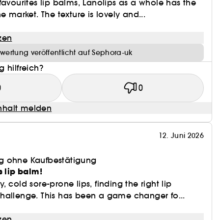
favourites lip balms, Lanolips as a whole has the
e market. The texture is lovely and...
zen
wertung veröffentlicht auf Sephora-uk
 hilfreich?
0
0
halt melden
12. Juni 2026
g ohne Kaufbestätigung
s lip balm!
 cold sore-prone lips, finding the right lip
hallenge. This has been a game changer fo...
zen