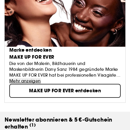
Marke entdecken
MAKE UP FOR EVER
Die von der Malerin, Bildhauerin und
Maskenbildnerin Dany Sanz 1984 gegründete Marke
MAKE UP FOR EVER hat bei professionellen Visagisten
Kultstatus erreicht.
Mehr anzeigen
Die MAKE UP FOR EVER Produkte werden von Make-
MAKE UP FOR EVER entdecken
up-Artists und Promis ebenso verwendet wie vom
breiten Publikum. Alle können sich damit schöner
aussehen lassen, aber vor allem auch ausdrücken.
Die Devise von MAKE UP FOR EVER? "Life is a stage" -
„Das Leben ist eine Bühne“.
Newsletter abonnieren & 5 €-Gutschein
(1)
erhalten