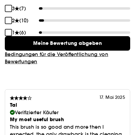
3
(7)
2
(10)
1
(6)
Meine Bewertung abgeben
Bedingungen für die Veröffentlichung von
Bewertungen
17. Mai 2025
Tal
Verifizierter Käufer
My most useful brush
This brush is so good and more then I
expected, the only drawback is the cleaning