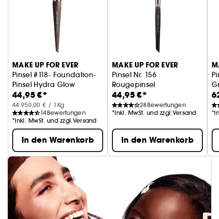
MAKE UP FOR EVER
MAKE UP FOR EVER
M
Pinsel #118- Foundation-
Pinsel Nr. 156
Pi
Pinsel Hydra Glow
Rougepinsel
G
44,95 €*
44,95 €*
6
44.950,00 € / 1Kg
28
Bewertungen
14
Bewertungen
*Inkl. MwSt. und zzgl.Versand
*I
*Inkl. MwSt. und zzgl.Versand
In den Warenkorb
In den Warenkorb