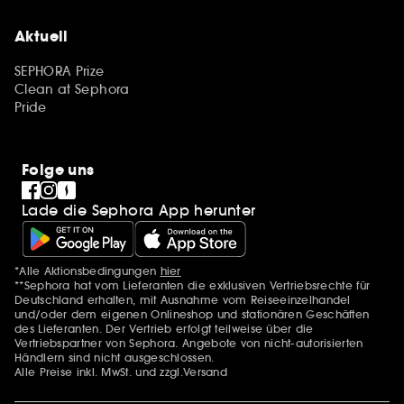
Aktuell
SEPHORA Prize
Clean at Sephora
Pride
Folge uns
Lade die Sephora App herunter
*Alle Aktionsbedingungen
hier
Zusätzlich Erwähnungen
**Sephora hat vom Lieferanten die exklusiven Vertriebsrechte für
Deutschland erhalten, mit Ausnahme vom Reiseeinzelhandel
und/oder dem eigenen Onlineshop und stationären Geschäften
des Lieferanten. Der Vertrieb erfolgt teilweise über die
Vertriebspartner von Sephora. Angebote von nicht-autorisierten
Händlern sind nicht ausgeschlossen.
Alle Preise inkl. MwSt. und zzgl.Versand