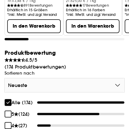
19.113,48 € / 1Kg
21.625,00 € / 1Kg
1.
891
Bewertungen
17
Bewertungen
Erhältlich in 15 Größen
Erhältlich in 16 Farben
Er
*Inkl. MwSt. und zzgl.Versand
*Inkl. MwSt. und zzgl.Versand
*I
In den Warenkorb
In den Warenkorb
Produktbewertung
4.5/5
(174 Produktbewertungen)
Sortieren nach
Neueste
Alle (174)
5
(124)
4
(27)