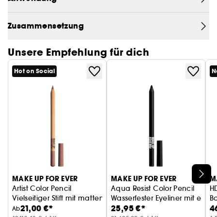
ganz besonders hervorragend für das Auftragen
der HD-Foundation von Make Up For Ever. Dieser
Zusammensetzung
hochwertige Profipinsel im einzigartigen Design ist
das Ergebnis eines kundenspezifischen Entwurfs.
Unsere Empfehlung für dich
Hot on Social
N
MAKE UP FOR EVER
MAKE UP FOR EVER
M
Artist Color Pencil
Aqua Resist Color Pencil
HD
Vielseitiger Stift mit mattem oder funkelndem Finish
Wasserfester Eyeliner mit extr
B
21,00 €*
25,95 €*
4
F
Ab