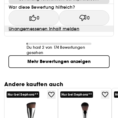
War diese Bewertung hilfreich?
0
0
Unangemessenen Inhalt melden
Du hast 2 von 174 Bewertungen
gesehen
Mehr Bewertungen anzeigen
Andere kauften auch
Nur bei Sephora**
Nur bei Sephora**
N